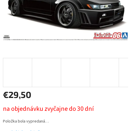
€29,50
Jednotková
na objednávku zvyčajne do 30 dní
cena:
Položka bola vypredaná…