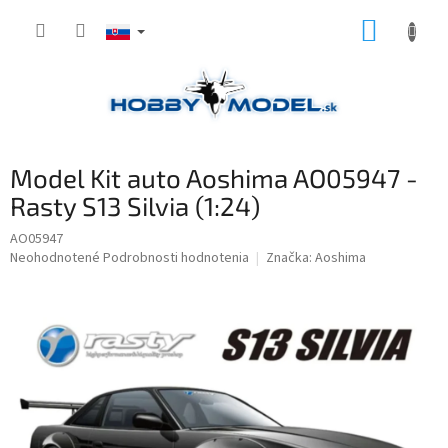
Prejsť
NÁKUP
na
obsah
KOŠÍK
Model Kit auto Aoshima AO05947 -
Rasty S13 Silvia (1:24)
AO05947
Priemerné
Neohodnotené
Podrobnosti hodnotenia
Značka:
Aoshima
hodnotenie
produktu
je
0,0
z
5
hviezdičiek.