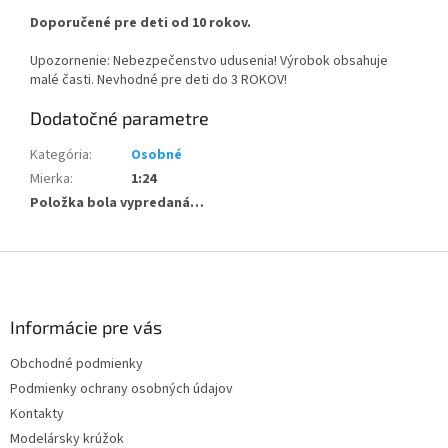
Doporučené pre deti od 10 rokov.
Upozornenie: Nebezpečenstvo udusenia! Výrobok obsahuje
malé časti. Nevhodné pre deti do 3 ROKOV!
Dodatočné parametre
Kategória
:
Osobné
Mierka
:
1:24
Položka bola vypredaná…
Z
á
p
ä
Informácie pre vás
t
Obchodné podmienky
i
Podmienky ochrany osobných údajov
e
Kontakty
Modelársky krúžok