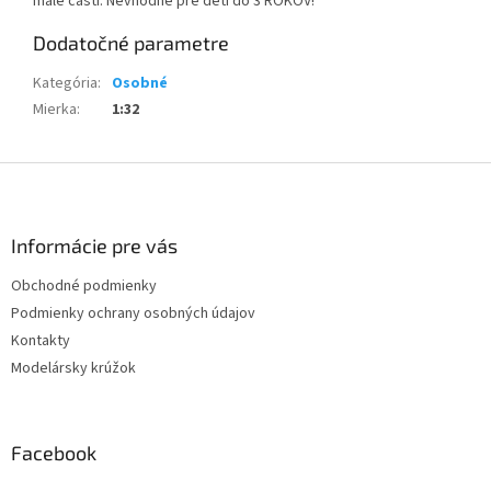
malé časti. Nevhodné pre deti do 3 ROKOV!
Dodatočné parametre
Kategória
:
Osobné
Mierka
:
1:32
Z
á
p
ä
Informácie pre vás
t
Obchodné podmienky
i
Podmienky ochrany osobných údajov
e
Kontakty
Modelársky krúžok
Facebook