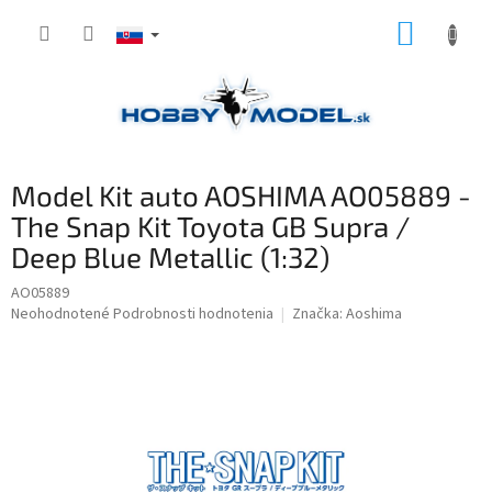
Prejsť
NÁKUP
na
obsah
KOŠÍK
Model Kit auto AOSHIMA AO05889 -
The Snap Kit Toyota GB Supra /
Deep Blue Metallic (1:32)
AO05889
Priemerné
Neohodnotené
Podrobnosti hodnotenia
Značka:
Aoshima
hodnotenie
produktu
je
0,0
z
5
hviezdičiek.