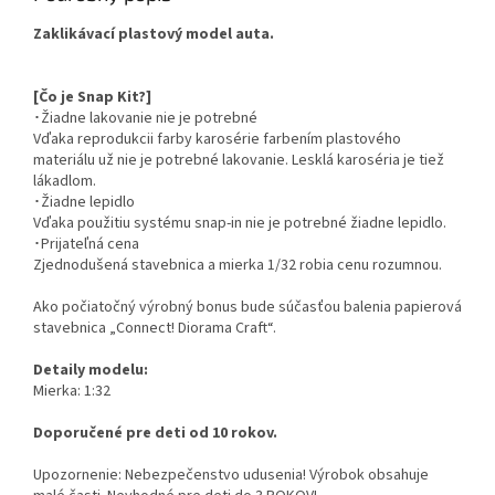
Zaklikávací plastový model auta.
[Čo je Snap Kit?]
･Žiadne lakovanie nie je potrebné
Vďaka reprodukcii farby karosérie farbením plastového
materiálu už nie je potrebné lakovanie. Lesklá karoséria je tiež
lákadlom.
･Žiadne lepidlo
Vďaka použitiu systému snap-in nie je potrebné žiadne lepidlo.
･Prijateľná cena
Zjednodušená stavebnica a mierka 1/32 robia cenu rozumnou.
Ako počiatočný výrobný bonus bude súčasťou balenia papierová
stavebnica „Connect! Diorama Craft“.
Detaily modelu:
Mierka: 1:32
Doporučené pre deti od 10 rokov.
Upozornenie: Nebezpečenstvo udusenia! Výrobok obsahuje