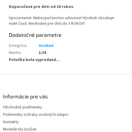
Doporučené pre deti od 10 rokov.
Upozornenie: Nebezpečenstvo udusenia! Výrobok obsahuje
malé časti. Nevhodné pre deti do 3 ROKOV!
Dodatočné parametre
Kategória
:
Osobné
Mierka
:
1:24
Položka bola vypredaná…
Z
á
p
ä
Informácie pre vás
t
Obchodné podmienky
i
Podmienky ochrany osobných údajov
e
Kontakty
Modelársky krúžok