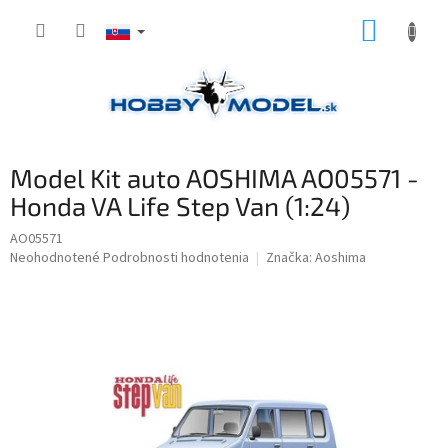
Prejsť
NÁKUP
na
obsah
KOŠÍK
Model Kit auto AOSHIMA AO05571 -
Honda VA Life Step Van (1:24)
AO05571
Priemerné
Neohodnotené
Podrobnosti hodnotenia
Značka:
Aoshima
hodnotenie
produktu
je
0,0
z
5
hviezdičiek.