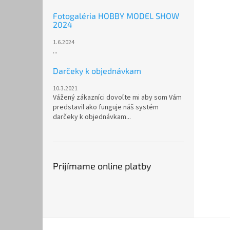
Fotogaléria HOBBY MODEL SHOW
2024
1.6.2024
...
Darčeky k objednávkam
10.3.2021
Vážený zákazníci dovoľte mi aby som Vám
predstavil ako funguje náš systém
darčeky k objednávkam...
Prijímame online platby
Z