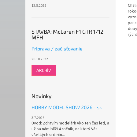
Chal
13.5.2025
roko
vyzn
panci
doby
STAVBA: McLaren F1 GTR 1/12
rých
MFH
Príprava / začisťovanie
28.10.2022
ARCHÍV
Novinky
HOBBY MODEL SHOW 2026 - sk
3.7.2026
Úvod: Zdravím modelári! Ako ten čas letí, a
už sa nám blíži 4.ročník, na ktorý Vás
všetkých srdečn...