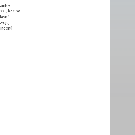
tank v
1991, kde sa
davné
svojej
ruhodnú