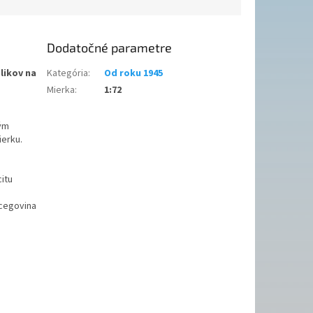
Dodatočné parametre
elikov na
Kategória
:
Od roku 1945
Mierka
:
1:72
ným
ierku.
itu
rcegovina