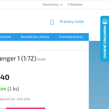
Slovenčina
KONTAKTY
MODELÁRSKY KRÚŽOK
Prihlásenie
NÁKUPNÝ
Prázdny košík
KOŠÍK
Airbrush
Modelárska chémia
Predobjednávky
nger 1 (1:72)
03365
,40
ová
dom
(1 ks)
oručiť do:
10.8.2026