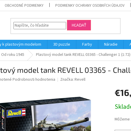
OBCHODNÉ PODMIENKY
PODMIENKY OCHRANY OSOBNÝCH ÚDAJOV
HĽADAŤ
y k plastovým modelom
3D puzzle
Farby
Náradie
Od roku 1945
Plastový model tank REVELL 03365 - Challenger 1 (1:72)
tový model tank REVELL 03365 - Challe
né
notené
Podrobnosti hodnotenia
Značka:
Revell
nie
€16
u
Jednotk
Skla
cena:
iek.
Môžeme d