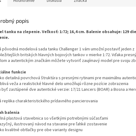
s
Hodnotenie
Diskusia
Značka
robný popis
l tanku na zlepenie. Veľkosť: 1:72; 16,4 cm. Balenie obsahuje: 129 di
enie.
á pôvodná modelová sada tanku Challenger 1 vám umožní postaviť jeden z
ôležitejších britských hlavných bojových tankov v mierke 1:72. Vďaka pres
ilom a autentickým značkám môžete vytvoriť zaujímavý model pre svoju zb
iálne funkcie
ko detailná povrchová štruktúra s presnými rytinami pre maximálnu autentic
blivá veža a realistické hlavné delo umožňujú rôzne pozície zobrazenia
 byť zastúpené dve autentické verzie: 17/21 Lancers (BOAR) a Bosna a He
á replika charakteristického prídavného pancierovania
h balenia
ilná plastová stavebnica so všetkými potrebnými súčasťami
jazyčný, ilustrovaný návod na stavanie pre ľahké zostavenie
ko kvalitné obtlačky pre obe varianty designu