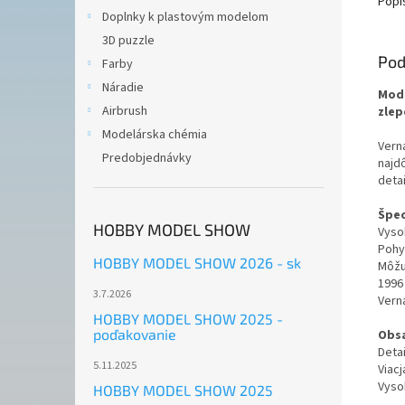
Popi
Doplnky k plastovým modelom
3D puzzle
Pod
Farby
Náradie
Mode
Airbrush
zlep
Modelárska chémia
Vern
Predobjednávky
najd
deta
Špec
HOBBY MODEL SHOW
Vyso
Pohy
HOBBY MODEL SHOW 2026 - sk
Môžu
1996
3.7.2026
Vern
HOBBY MODEL SHOW 2025 -
poďakovanie
Obsa
Deta
5.11.2025
Viac
Vyso
HOBBY MODEL SHOW 2025