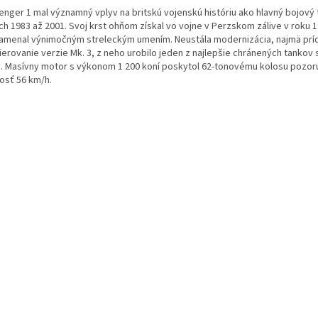
lenger 1 mal významný vplyv na britskú vojenskú históriu ako hlavný bojový 
ch 1983 až 2001. Svoj krst ohňom získal vo vojne v Perzskom zálive v roku 
amenal výnimočným streleckým umením. Neustála modernizácia, najmä prí
erovanie verzie Mk. 3, z neho urobilo jeden z najlepšie chránených tankov 
. Masívny motor s výkonom 1 200 koní poskytol 62-tonovému kolosu pozo
losť 56 km/h.