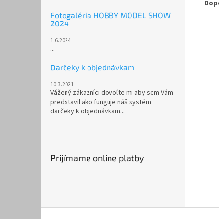
Dopo
Fotogaléria HOBBY MODEL SHOW
2024
1.6.2024
...
Darčeky k objednávkam
10.3.2021
Vážený zákazníci dovoľte mi aby som Vám
predstavil ako funguje náš systém
darčeky k objednávkam...
Prijímame online platby
Z