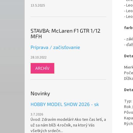
- Le
13.5.2025
- Leo
- Le
farb
STAVBA: McLaren F1 GTR 1/12
MFH
- zák
- ďal
Príprava / začisťovanie
Deta
28.10.2022
Mierk
ARCHÍV
Poče
Dĺžk
Deta
Novinky
Typ:
HOBBY MODEL SHOW 2026 - sk
Rok 
Pôvo
3.7.2026
Kapa
Úvod: Zdravím modelári! Ako ten čas letí, a
Rýchl
už sa nám blíži 4.ročník, na ktorý Vás
všetkých srdečn...