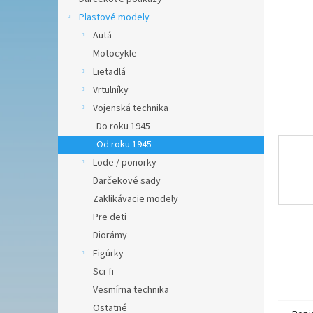
Plastové modely
Autá
Motocykle
Lietadlá
Vrtulníky
Vojenská technika
Do roku 1945
Od roku 1945
Lode / ponorky
Darčekové sady
Zaklikávacie modely
Pre deti
Diorámy
Figúrky
Sci-fi
Vesmírna technika
Ostatné