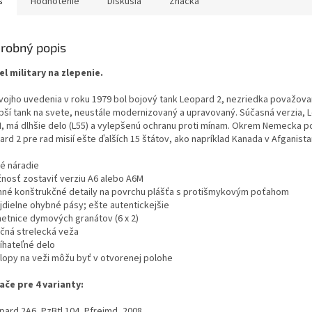
s
Hodnotenie
Diskusia
Značka
robný popis
l military na zlepenie.
vojho uvedenia v roku 1979 bol bojový tank Leopard 2, nezriedka považova
epší tank na svete, neustále modernizovaný a upravovaný. Súčasná verzia, 
, má dlhšie delo (L55) a vylepšenú ochranu proti mínam. Okrem Nemecka p
rd 2 pre rad misií ešte ďalších 15 štátov, ako napríklad Kanada v Afganista
vé náradie
žnosť zostaviť verziu A6 alebo A6M
mné konštrukčné detaily na povrchu plášťa s protišmykovým poťahom
ojdielne ohybné pásy; ešte autentickejšie
metnice dymových granátov (6 x 2)
očná strelecká veža
víhateľné delo
klopy na veži môžu byť v otvorenej polohe
ače pre 4 varianty:
pard 2A6, PzBtl 104, Pfreimd, 2008