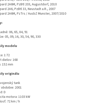
opard 2A6M, PzBtl 203, Augustdorf, 2010
pard 2A6, PzBtl 33, Neustadt a.R., 2007
opard 2A6M, PzTrs / AusbZ Munster, 2007/2010
y:
ladné: 06, 65, 84, 91
šie: 05, 09, 16, 30, 54, 90, 330
ily modelu
a: 1:72
t dielov: 168
a: 152 mm
ily originálu
 vojenský tank
/ obdobie: 2001
d: D
cita motora: 1103 kW
osť: 72 km / h