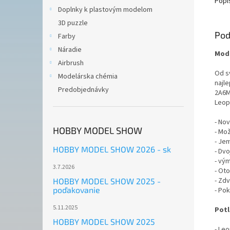
Popi
Doplnky k plastovým modelom
3D puzzle
Pod
Farby
Náradie
Mode
Airbrush
Od s
Modelárska chémia
najl
Predobjednávky
2A6M
Leopa
- No
HOBBY MODEL SHOW
- Mo
- Je
HOBBY MODEL SHOW 2026 - sk
- Dv
- vý
3.7.2026
- Ot
- Zd
HOBBY MODEL SHOW 2025 -
poďakovanie
- Po
5.11.2025
Potl
HOBBY MODEL SHOW 2025
- Leo