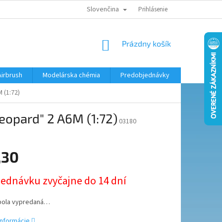
Slovenčina
KONTAKTY
MODELÁRSKY KRÚŽOK
Prihlásenie
NÁKUPNÝ
Prázdny košík
KOŠÍK
Airbrush
Modelárska chémia
Predobjednávky
 (1:72)
eopard" 2 A6M (1:72)
03180
,30
ová
jednávku zvyčajne do 14 dní
bola vypredaná…
informácie