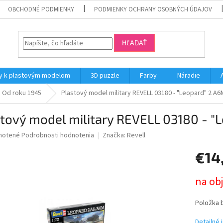
OBCHODNÉ PODMIENKY
PODMIENKY OCHRANY OSOBNÝCH ÚDAJOV
HĽADAŤ
y k plastovým modelom
3D puzzle
Farby
Náradie
Od roku 1945
Plastový model military REVELL 03180 - "Leopard" 2 A6M
tový model military REVELL 03180 - "L
né
notené
Podrobnosti hodnotenia
Značka:
Revell
nie
€14
u
Jednotk
na ob
cena:
iek.
Položka 
Detailné 