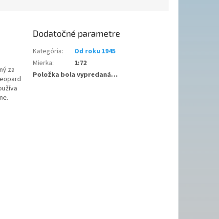
Dodatočné parametre
Kategória
:
Od roku 1945
Mierka
:
1:72
ný za
Položka bola vypredaná…
Leopard
oužíva
ne.