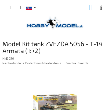
Prejsť
NÁKUP
na
obsah
KOŠÍK
Model Kit tank ZVEZDA 5056 - T-14
Armata (1:72)
HM5056
Priemerné
Neohodnotené
Podrobnosti hodnotenia
Značka:
Zvezda
hodnotenie
produktu
je
0,0
z
5
hviezdičiek.