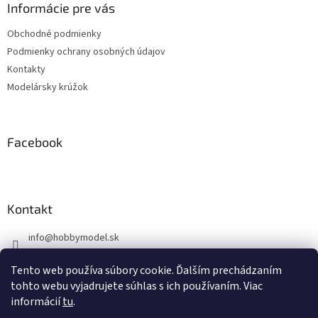
ä
Informácie pre vás
t
Obchodné podmienky
i
Podmienky ochrany osobných údajov
e
Kontakty
Modelársky krúžok
Facebook
Kontakt
info
@
hobbymodel.sk
0902 170 625
Tento web používa súbory cookie. Ďalším prechádzaním
https://www.facebook.com/skhobbymodel
tohto webu vyjadrujete súhlas s ich používaním. Viac
informácií
tu
.