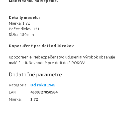
Model tanku na zlepenie.
Detaily modelu:
Mierka: 1:72
Počet dielov: 151
Dĺžka: 150 mm
Doporučené pre deti od 10 rokov.
Upozornenie: Nebezpečenstvo udusenia! Výrobok obsahuje
malé časti. Nevhodné pre deti do 3 ROKOV!
Dodatočné parametre
Kategória
:
Od roku 1945
EAN
:
4600327050564
Mierka
:
1:72
Z
á
p