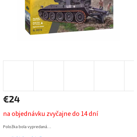
€24
Jednotková
na objednávku zvyčajne do 14 dní
cena:
Položka bola vypredaná…