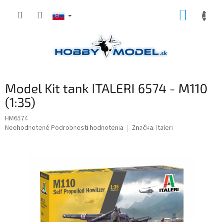
Prejsť
NÁKUP
na
obsah
KOŠÍK
Model Kit tank ITALERI 6574 - M110
(1:35)
HM6574
Priemerné
Neohodnotené
Podrobnosti hodnotenia
Značka:
Italeri
hodnotenie
produktu
je
0,0
z
5
hviezdičiek.