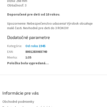
Dĺžka: 268 mm
Obtiažnosť: 3
Doporučené pre deti od 10 rokov.
Upozornenie: Nebezpečenstvo udusenia! Výrobok obsahuje
malé časti. Nevhodné pre deti do 3 ROKOV!
Dodatočné parametre
Kategória
:
Od roku 1945
EAN
:
8001283065740
Mierka
:
1:35
Položka bola vypredaná…
Z
á
p
ä
Informácie pre vás
t
Obchodné podmienky
i