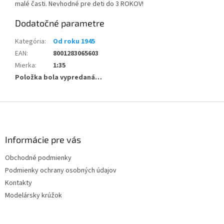
malé časti. Nevhodné pre deti do 3 ROKOV!
Dodatočné parametre
Kategória
:
Od roku 1945
EAN
:
8001283065603
Mierka
:
1:35
Položka bola vypredaná…
Z
á
p
ä
Informácie pre vás
t
Obchodné podmienky
i
Podmienky ochrany osobných údajov
e
Kontakty
Modelársky krúžok