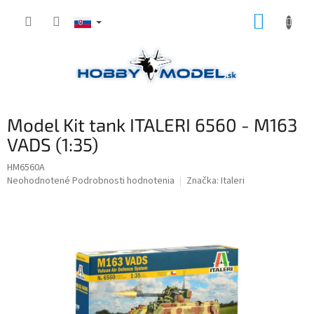
Prejsť
NÁKUP
na
obsah
KOŠÍK
Model Kit tank ITALERI 6560 - M163
VADS (1:35)
HM6560A
Priemerné
Neohodnotené
Podrobnosti hodnotenia
Značka:
Italeri
hodnotenie
produktu
je
0,0
z
5
hviezdičiek.