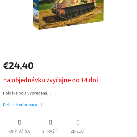
€24,40
Jednotková
na objednávku zvyčajne do 14 dní
cena:
Položka bola vypredaná…
Detailné informácie
OPÝTAŤ SA
STRÁŽIŤ
ZDIEĽAŤ