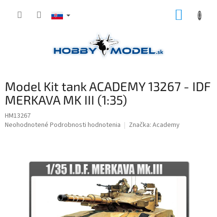
Prejsť
NÁKUP
na
obsah
KOŠÍK
Model Kit tank ACADEMY 13267 - IDF
MERKAVA MK III (1:35)
HM13267
Priemerné
Neohodnotené
Podrobnosti hodnotenia
Značka:
Academy
hodnotenie
produktu
je
0,0
z
5
hviezdičiek.