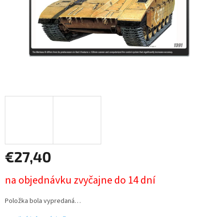
€27,40
Jednotková
na objednávku zvyčajne do 14 dní
cena:
Položka bola vypredaná…