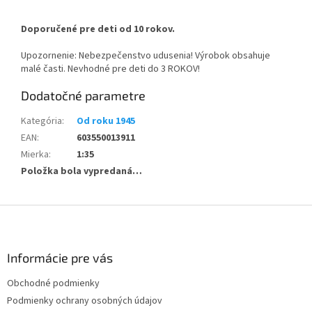
Doporučené pre deti od 10 rokov.
Upozornenie: Nebezpečenstvo udusenia! Výrobok obsahuje
malé časti. Nevhodné pre deti do 3 ROKOV!
Dodatočné parametre
Kategória
:
Od roku 1945
EAN
:
603550013911
Mierka
:
1:35
Položka bola vypredaná…
Z
á
p
ä
Informácie pre vás
t
Obchodné podmienky
i
Podmienky ochrany osobných údajov
e