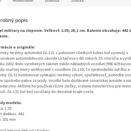
s
Hodnotenie
Diskusia
Značka
robný popis
l military na zlepenie. Veľkosť: 1:35; 20,1 cm. Balenie obsahuje: 442 
enie.
rmácie o originále:
etsky terénny automobil ZiL-131 s pohonom všetkých kolies bol vyvinutý v
ovskom automobilovom závode Lichačeva v 60. rokoch 20. storočia a vyráb
oku 2002. Bolo vyrobených takmer milión nákladných vozidiel (998 429 kusov
 do značnej miery unifikované s vozidlom ZiL-130, čo zjednodušilo údržbu a
tný ZiL-31 kombinoval vynikajúci terénny výkon, spoľahlivosť, pohodlie vod
nu spotrebu paliva za jazdy. Vozidlo bolo dodávané sovietskej armáde a 
odárstvu. Aktívne ho používali rôzne zložky, vrátane ministerstva pre mim
sti. ZiL-131 bol tiež vyvážaný do desiatok krajín sveta.
ily modelu:
a: 1:35
 dielikov: 442
a: 201 mm
rúčané pre deti od 14 rokov.