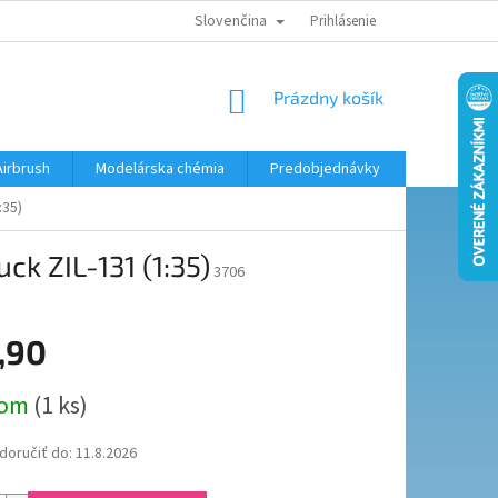
Slovenčina
KONTAKTY
MODELÁRSKY KRÚŽOK
Prihlásenie
NÁKUPNÝ
Prázdny košík
KOŠÍK
Airbrush
Modelárska chémia
Predobjednávky
:35)
ck ZIL-131 (1:35)
3706
,90
ová
dom
(1 ks)
oručiť do:
11.8.2026