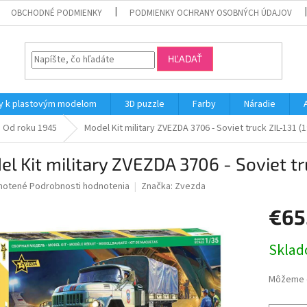
OBCHODNÉ PODMIENKY
PODMIENKY OCHRANY OSOBNÝCH ÚDAJOV
HĽADAŤ
y k plastovým modelom
3D puzzle
Farby
Náradie
Od roku 1945
Model Kit military ZVEZDA 3706 - Soviet truck ZIL-131 (1
l Kit military ZVEZDA 3706 - Soviet tru
né
notené
Podrobnosti hodnotenia
Značka:
Zvezda
nie
€65
u
Jednotk
Skla
cena:
iek.
Môžeme d