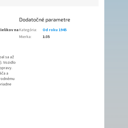
Dodatočné parametre
dielikov na
Kategória
:
Od roku 1945
Mierka
:
1:35
al sa až
). Vozidlo
 opravy.
iča a
národnému
oriadne