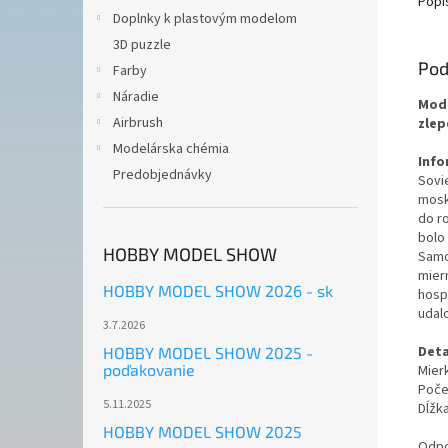
Popi
Doplnky k plastovým modelom
3D puzzle
Pod
Farby
Náradie
Mode
Airbrush
zlep
Modelárska chémia
Info
Predobjednávky
Sovi
mosk
do r
bolo
HOBBY MODEL SHOW
Samo
mier
HOBBY MODEL SHOW 2026 - sk
hosp
udalo
3.7.2026
Deta
HOBBY MODEL SHOW 2025 -
poďakovanie
Mierk
Počet
5.11.2025
Dĺžk
HOBBY MODEL SHOW 2025
Odpo