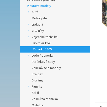
Plastové modely
Autá
Motocykle
Lietadlá
Vrtulníky
Vojenská technika
Do roku 1945
Od roku 1945
Lode / ponorky
Darčekové sady
Zaklikávacie modely
Pre deti
Diorámy
Figúrky
Sci-fi
Vesmírna technika
Ostatné