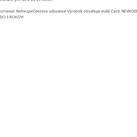
ornenie: Nebezpečenstvo udusenia! Výrobok obsahuje malé časti. NEVHOD
 DO 3 ROKOV!