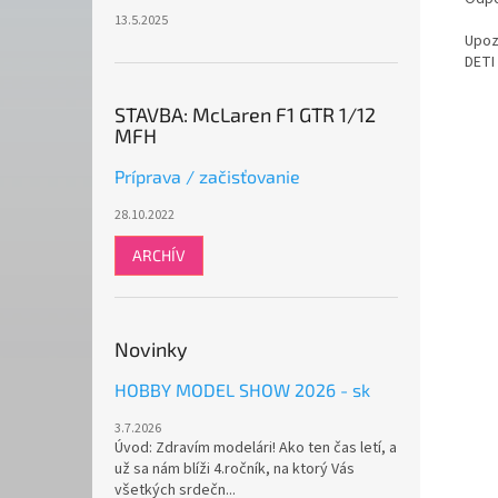
13.5.2025
Upoz
DETI
STAVBA: McLaren F1 GTR 1/12
MFH
Príprava / začisťovanie
28.10.2022
ARCHÍV
Novinky
HOBBY MODEL SHOW 2026 - sk
3.7.2026
Úvod: Zdravím modelári! Ako ten čas letí, a
už sa nám blíži 4.ročník, na ktorý Vás
všetkých srdečn...