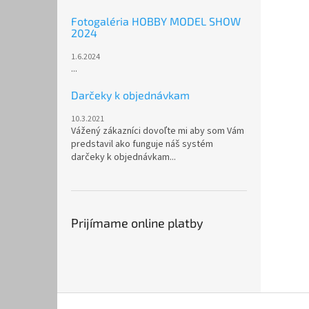
Fotogaléria HOBBY MODEL SHOW
2024
1.6.2024
...
Darčeky k objednávkam
10.3.2021
Vážený zákazníci dovoľte mi aby som Vám
predstavil ako funguje náš systém
darčeky k objednávkam...
Prijímame online platby
Z