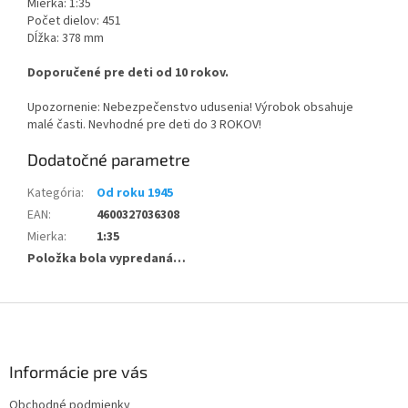
Mierka: 1:35
Počet dielov: 451
Dĺžka: 378 mm
Doporučené pre deti od 10 rokov.
Upozornenie: Nebezpečenstvo udusenia! Výrobok obsahuje
malé časti. Nevhodné pre deti do 3 ROKOV!
Dodatočné parametre
Kategória
:
Od roku 1945
EAN
:
4600327036308
Mierka
:
1:35
Položka bola vypredaná…
Z
á
p
ä
Informácie pre vás
t
Obchodné podmienky