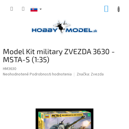
Prejsť
NÁKUP
na
obsah
KOŠÍK
Model Kit military ZVEZDA 3630 -
MSTA-S (1:35)
HM3630
Priemerné
Neohodnotené
Podrobnosti hodnotenia
Značka:
Zvezda
hodnotenie
produktu
je
0,0
z
5
hviezdičiek.