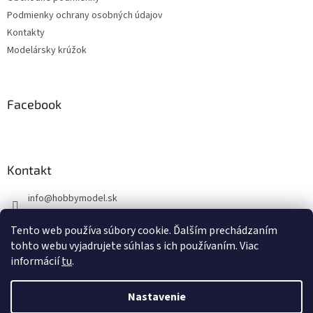
i
Podmienky ochrany osobných údajov
e
Kontakty
Modelársky krúžok
Facebook
Kontakt
info
@
hobbymodel.sk
0902 170 625
Tento web používa súbory cookie. Ďalším prechádzaním
https://www.facebook.com/skhobbymodel
tohto webu vyjadrujete súhlas s ich používaním. Viac
informácií
tu
.
Nastavenie
Vytvoril Shoptet