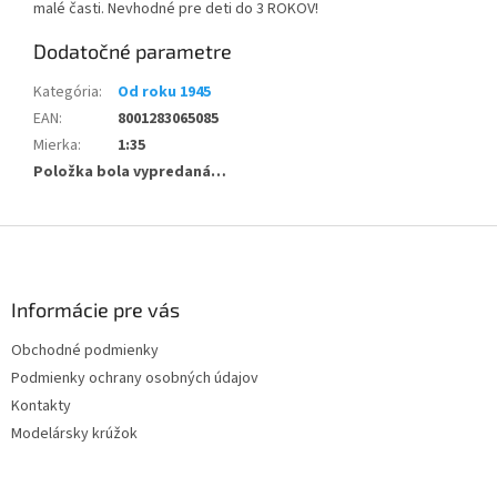
malé časti. Nevhodné pre deti do 3 ROKOV!
Dodatočné parametre
Kategória
:
Od roku 1945
EAN
:
8001283065085
Mierka
:
1:35
Položka bola vypredaná…
Z
á
p
ä
Informácie pre vás
t
Obchodné podmienky
i
Podmienky ochrany osobných údajov
e
Kontakty
Modelársky krúžok