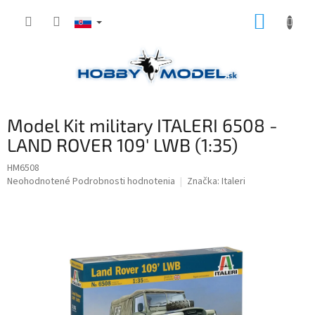
Prejsť
NÁKUP
na
obsah
KOŠÍK
Model Kit military ITALERI 6508 -
LAND ROVER 109' LWB (1:35)
HM6508
Priemerné
Neohodnotené
Podrobnosti hodnotenia
Značka:
Italeri
hodnotenie
produktu
je
0,0
z
5
hviezdičiek.