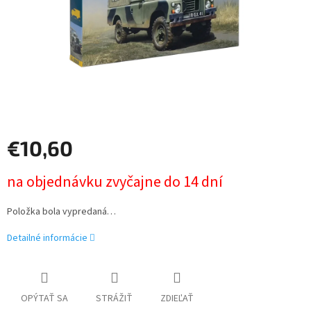
€10,60
Jednotková
na objednávku zvyčajne do 14 dní
cena:
Položka bola vypredaná…
Detailné informácie
OPÝTAŤ SA
STRÁŽIŤ
ZDIEĽAŤ