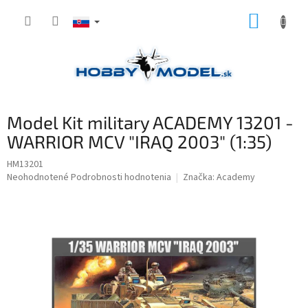
Prejsť
NÁKUP
na
obsah
KOŠÍK
Model Kit military ACADEMY 13201 -
WARRIOR MCV "IRAQ 2003" (1:35)
HM13201
Priemerné
Neohodnotené
Podrobnosti hodnotenia
Značka:
Academy
hodnotenie
produktu
je
0,0
z
5
hviezdičiek.