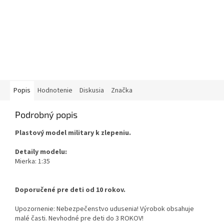
Popis
Hodnotenie
Diskusia
Značka
Podrobný popis
Plastový model military k zlepeniu.
Detaily modelu:
Mierka: 1:35
Doporučené pre deti od 10 rokov.
Upozornenie: Nebezpečenstvo udusenia! Výrobok obsahuje
malé časti. Nevhodné pre deti do 3 ROKOV!