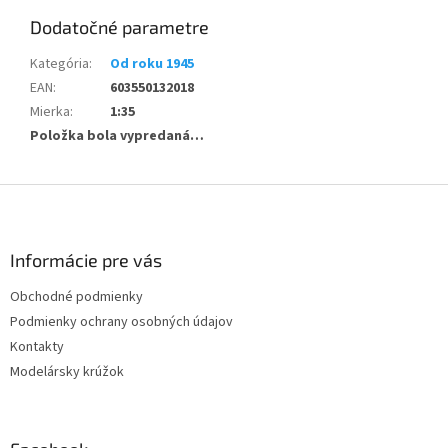
Dodatočné parametre
Kategória
:
Od roku 1945
EAN
:
603550132018
Mierka
:
1:35
Položka bola vypredaná…
Z
á
p
ä
Informácie pre vás
t
Obchodné podmienky
i
Podmienky ochrany osobných údajov
e
Kontakty
Modelársky krúžok