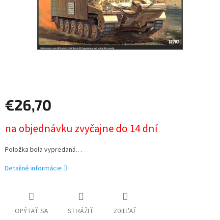
€26,70
Jednotková
na objednávku zvyčajne do 14 dní
cena:
Položka bola vypredaná…
Detailné informácie
OPÝTAŤ SA
STRÁŽIŤ
ZDIEĽAŤ