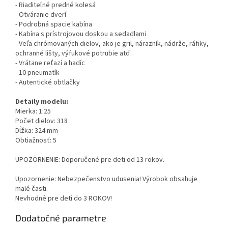
- Riaditeľné predné kolesá
- Otváranie dverí
- Podrobná spacie kabína
- Kabína s prístrojovou doskou a sedadlami
- Veľa chrómovaných dielov, ako je gril, nárazník, nádrže, ráfiky,
ochranné lišty, výfukové potrubie atď.
- Vrátane reťazí a hadíc
- 10 pneumatík
- Autentické obtlačky
Detaily modelu:
Mierka: 1:25
Počet dielov: 318
Dĺžka: 324 mm
Obtiažnosť: 5
UPOZORNENIE: Doporučené pre deti od 13 rokov.
Upozornenie: Nebezpečenstvo udusenia! Výrobok obsahuje
malé časti.
Nevhodné pre deti do 3 ROKOV!
Dodatočné parametre