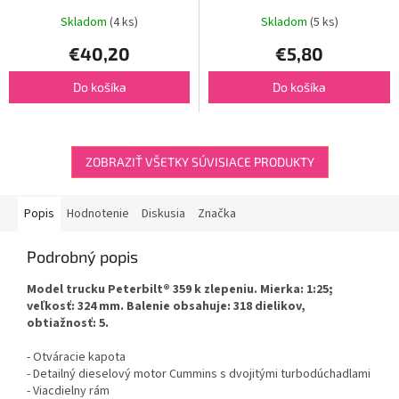
Skladom
(4 ks)
Skladom
(5 ks)
€40,20
€5,80
Do košíka
Do košíka
ZOBRAZIŤ VŠETKY SÚVISIACE PRODUKTY
Popis
Hodnotenie
Diskusia
Značka
Podrobný popis
Model trucku Peterbilt® 359 k zlepeniu. Mierka: 1:25;
veľkosť: 324 mm. Balenie obsahuje: 318 dielikov,
obtiažnosť: 5.
- Otváracie kapota
- Detailný dieselový motor Cummins s dvojitými turbodúchadlami
- Viacdielny rám