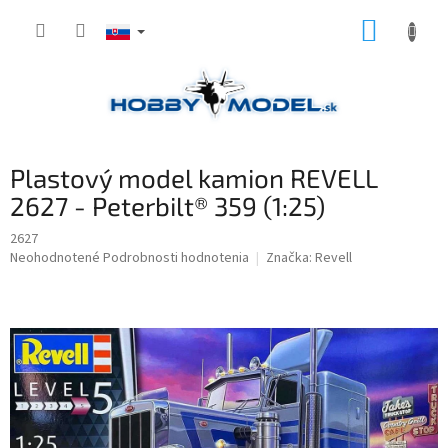
Prejsť
NÁKUP
na
obsah
KOŠÍK
Plastový model kamion REVELL
2627 - Peterbilt® 359 (1:25)
2627
Priemerné
Neohodnotené
Podrobnosti hodnotenia
Značka:
Revell
hodnotenie
produktu
je
0,0
z
5
hviezdičiek.