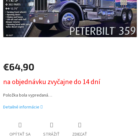
€64,90
Jednotková
na objednávku zvyčajne do 14 dní
cena:
Položka bola vypredaná…
Detailné informácie
OPÝTAŤ SA
STRÁŽIŤ
ZDIEĽAŤ