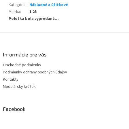
Kategória
:
Nákladné a úžitkové
Mierka
:
1:25
Položka bola vypredaná…
Z
á
p
ä
Informácie pre vás
t
Obchodné podmienky
i
Podmienky ochrany osobných údajov
e
Kontakty
Modelársky krúžok
Facebook