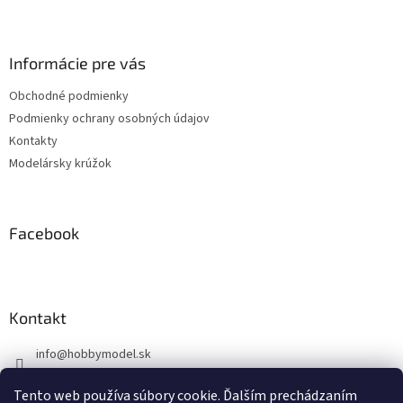
Z
á
p
ä
Informácie pre vás
t
Obchodné podmienky
i
Podmienky ochrany osobných údajov
e
Kontakty
Modelársky krúžok
Facebook
Kontakt
info
@
hobbymodel.sk
0902 170 625
Tento web používa súbory cookie. Ďalším prechádzaním