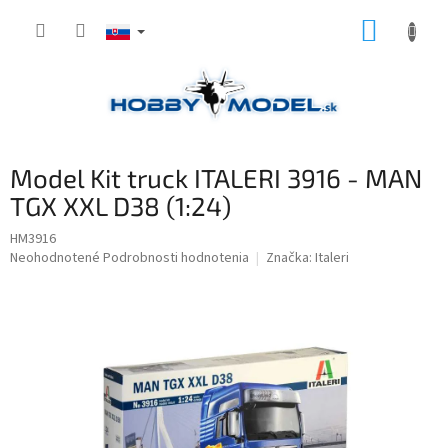
Prejsť
NÁKUP
na
obsah
KOŠÍK
Model Kit truck ITALERI 3916 - MAN
TGX XXL D38 (1:24)
HM3916
Priemerné
Neohodnotené
Podrobnosti hodnotenia
Značka:
Italeri
hodnotenie
produktu
je
0,0
z
5
hviezdičiek.