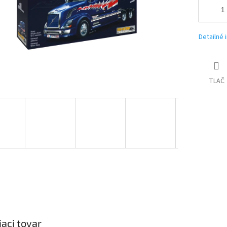
Detailné 
TLAČ
iaci tovar