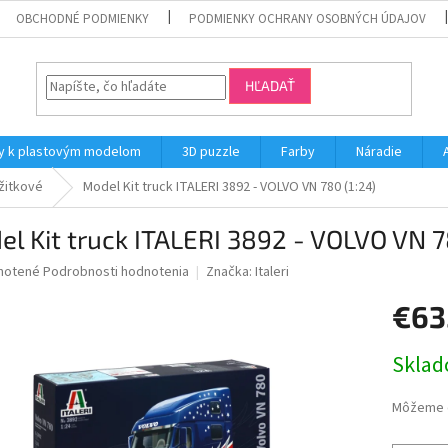
OBCHODNÉ PODMIENKY
PODMIENKY OCHRANY OSOBNÝCH ÚDAJOV
HĽADAŤ
y k plastovým modelom
3D puzzle
Farby
Náradie
žitkové
Model Kit truck ITALERI 3892 - VOLVO VN 780 (1:24)
l Kit truck ITALERI 3892 - VOLVO VN 7
né
notené
Podrobnosti hodnotenia
Značka:
Italeri
nie
€63
u
Jednotk
Skla
cena:
iek.
Môžeme d