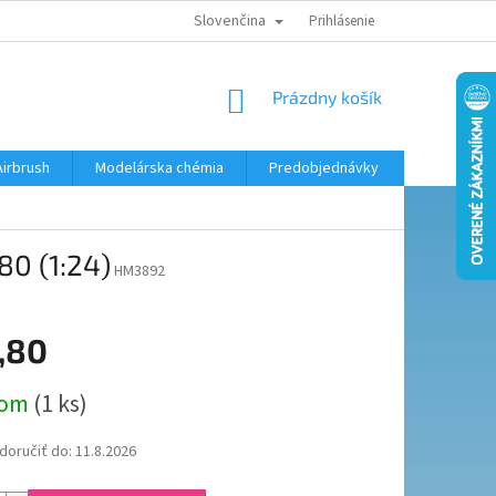
Slovenčina
KONTAKTY
MODELÁRSKY KRÚŽOK
Prihlásenie
NÁKUPNÝ
Prázdny košík
KOŠÍK
Airbrush
Modelárska chémia
Predobjednávky
80 (1:24)
HM3892
,80
ová
dom
(1 ks)
oručiť do:
11.8.2026