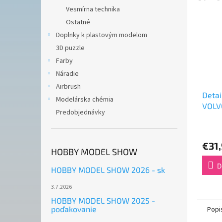
Vesmírna technika
Ostatné
Doplnky k plastovým modelom
3D puzzle
Farby
Náradie
Airbrush
Detai
Modelárska chémia
VOLV
Predobjednávky
(1:24
€31
HOBBY MODEL SHOW
D
HOBBY MODEL SHOW 2026 - sk
3.7.2026
HOBBY MODEL SHOW 2025 -
poďakovanie
Popi