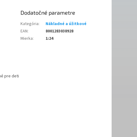
Dodatočné parametre
Kategória
:
Nákladné a úžitkové
EAN
:
8001283038928
Mierka
:
1:24
é pre deti