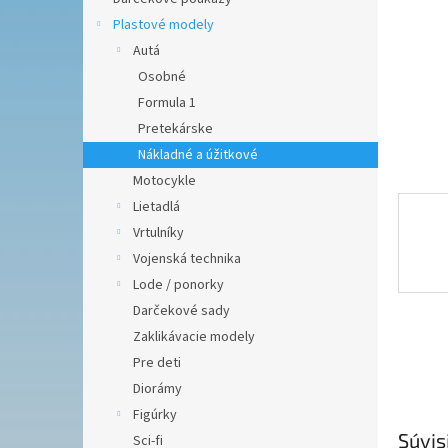
Plastové modely
Autá
Osobné
Formula 1
Pretekárske
Nákladné a úžitkové
Motocykle
Lietadlá
Vrtulníky
Vojenská technika
Lode / ponorky
Darčekové sady
Zaklikávacie modely
Pre deti
Diorámy
Figúrky
Súvis
Sci-fi