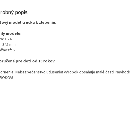
robný popis
tový model trucku k zlepeniu.
ily modelu:
a: 1:24
a: 345 mm
ažnosť: 5
ručené pre deti od 10 rokov.
ornenie: Nebezpečenstvo udusenia! Výrobok obsahuje malé časti. Nevhodn
 ROKOV!