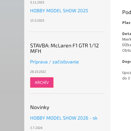
5.11.2025
HOBBY MODEL SHOW 2025
Pod
13.5.2025
Plas
Deta
Mierk
STAVBA: McLaren F1 GTR 1/12
Dĺžk
MFH
Obti
Príprava / začisťovanie
Dopo
28.10.2022
Upoz
do 3
ARCHÍV
Novinky
HOBBY MODEL SHOW 2026 - sk
3.7.2026