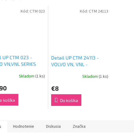
Kód:
CTM 023
Kód:
CTM 24113
l UP CTM 023 -
Detail UP CTM 24113 -
O VN,VNL SERIES
VOLVO VN, VNL -
)
ACCESSORIES (1:24)
Skladom
(1 ks)
Skladom
(1 ks)
,90
€8
o košíka
Do košíka
s
Hodnotenie
Diskusia
Značka