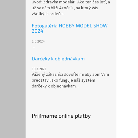
Úvod: Zdravím modelári! Ako ten čas letí, a
už sa nám blíži 4.ročník, na ktorý Vás
všetkých srdečn...
Fotogaléria HOBBY MODEL SHOW
2024
1.6.2024
...
Darčeky k objednávkam
10.3.2021
Vážený zákazníci dovoľte mi aby som Vám
predstavil ako funguje náš systém
darčeky k objednávkam...
Prijímame online platby