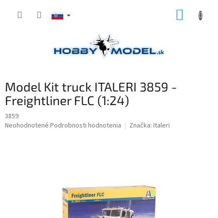
Prejsť
NÁKUP
na
obsah
KOŠÍK
Model Kit truck ITALERI 3859 -
Freightliner FLC (1:24)
3859
Priemerné
Neohodnotené
Podrobnosti hodnotenia
Značka:
Italeri
hodnotenie
produktu
je
0,0
z
5
hviezdičiek.