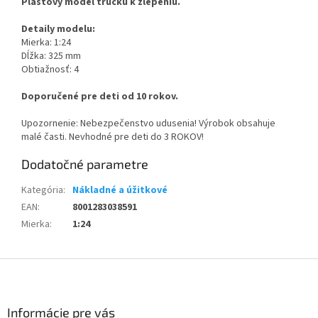
Plastový model trucku k zlepeniu.
Detaily modelu:
Mierka: 1:24
Dĺžka: 325 mm
Obtiažnosť: 4
Doporučené pre deti od 10 rokov.
Upozornenie: Nebezpečenstvo udusenia! Výrobok obsahuje
malé časti. Nevhodné pre deti do 3 ROKOV!
Dodatočné parametre
Kategória
:
Nákladné a úžitkové
EAN
:
8001283038591
Mierka
:
1:24
Z
á
p
ä
Informácie pre vás