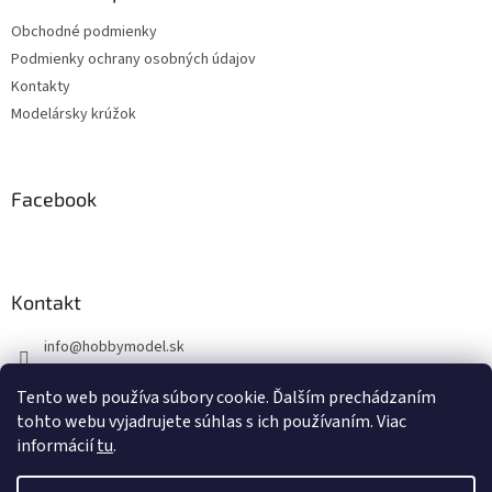
t
Obchodné podmienky
i
Podmienky ochrany osobných údajov
e
Kontakty
Modelársky krúžok
Facebook
Kontakt
info
@
hobbymodel.sk
0902 170 625
Tento web používa súbory cookie. Ďalším prechádzaním
https://www.facebook.com/skhobbymodel
tohto webu vyjadrujete súhlas s ich používaním. Viac
informácií
tu
.