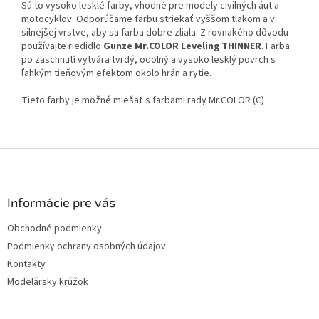
Sú to vysoko lesklé farby, vhodné pre modely civilných áut a
motocyklov. Odporúčame farbu striekať vyššom tlakom a v
silnejšej vrstve, aby sa farba dobre zliala. Z rovnakého dôvodu
používajte riedidlo
Gunze Mr.COLOR Leveling THINNER
. Farba
po zaschnutí vytvára tvrdý, odolný a vysoko lesklý povrch s
ľahkým tieňovým efektom okolo hrán a rytie.
Tieto farby je možné miešať s farbami rady Mr.COLOR (C)
Z
á
p
ä
Informácie pre vás
t
Obchodné podmienky
i
Podmienky ochrany osobných údajov
e
Kontakty
Modelársky krúžok