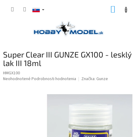
Prejsť
NÁKUP
na
obsah
KOŠÍK
Super Clear III GUNZE GX100 - lesklý
lak III 18ml
HMGX100
Priemerné
Neohodnotené
Podrobnosti hodnotenia
Značka:
Gunze
hodnotenie
produktu
je
0,0
z
5
hviezdičiek.