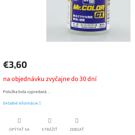
€3,60
Jednotková
na objednávku zvyčajne do 30 dní
cena:
Položka bola vypredaná…
Detailné informácie
OPÝTAŤ SA
STRÁŽIŤ
ZDIEĽAŤ