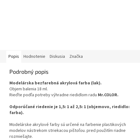
Popis
Hodnotenie
Diskusia
Značka
Podrobný popis
Modelárska bezfarebná akrylová farba (lak).
Objem balenia 18 ml.
Rieďte podľa potreby výhradne riedidlom radu
Mr.COLOR.
Odporúčané riedenie je 1,5: 1 až 2,5: 1 (objemovo, riedidlo:
farba).
Modelárske akrylové farby sú určené na farbenie plastikových
modelov nástrekom striekacou pištoľou. pred použitím riadne
rozmiešajte.