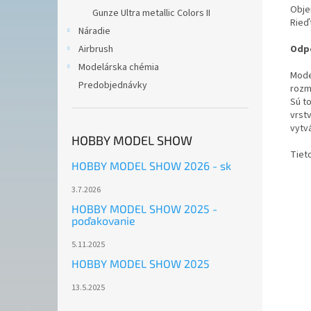
Obje
Gunze Ultra metallic Colors II
Rieď
Náradie
Odpo
Airbrush
Modelárska chémia
Mode
Predobjednávky
rozm
Sú t
vrstv
vytv
HOBBY MODEL SHOW
Tiet
HOBBY MODEL SHOW 2026 - sk
3.7.2026
HOBBY MODEL SHOW 2025 -
poďakovanie
5.11.2025
HOBBY MODEL SHOW 2025
13.5.2025