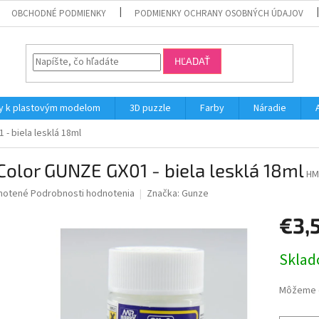
OBCHODNÉ PODMIENKY
PODMIENKY OCHRANY OSOBNÝCH ÚDAJOV
HĽADAŤ
y k plastovým modelom
3D puzzle
Farby
Náradie
 - biela lesklá 18ml
Color GUNZE GX01 - biela lesklá 18ml
HM
né
notené
Podrobnosti hodnotenia
Značka:
Gunze
nie
€3,
u
Jednotk
Skla
cena:
iek.
Môžeme d