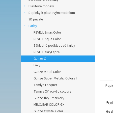
Plastové modely
Doplnky k plastovým modelom
3D puzzle
Farby
REVELL Email Color
REVELL Aqua Color
Základné podkladové farby
REVELL akryl sprej
Gunze C
Laky
Gunze Metal Color
Gunze Super Metalic Colors II
Tamiya Lacquer
Popi
Tamiya XY acrylic colours
Gunze fixy - markery
Pod
MR.CLEAR COLOR GX
Gunze Crystal Color
Mode