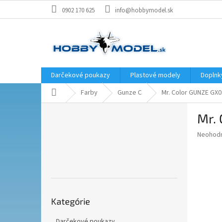
Prejsť
0902 170 625
info@hobbymodel.sk
na
obsah
Darčekové poukazy
Plastové modely
Doplnk
Domov
Farby
Gunze C
Mr. Color GUNZE GX01
B
Mr. 
o
č
Priemer
Neohod
n
hodnote
ý
produkt
p
je
0,0
a
z
n
5
Preskočiť
e
hviezdič
Kategórie
kategórie
l
Darčekové poukazy