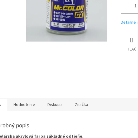
Detailné 
TLAČ
s
Hodnotenie
Diskusia
Značka
robný popis
lárska akrylová farba základné odtieňe.