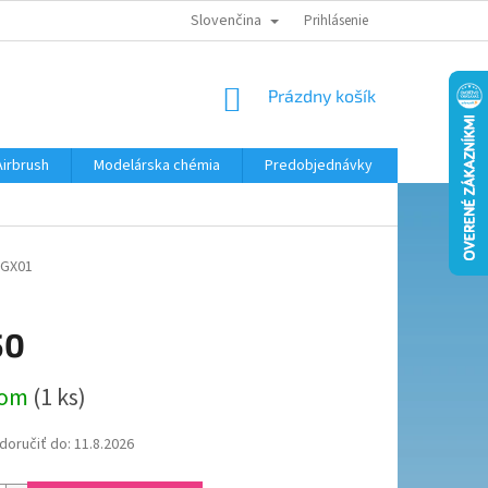
Slovenčina
KONTAKTY
MODELÁRSKY KRÚŽOK
Prihlásenie
NÁKUPNÝ
Prázdny košík
KOŠÍK
Airbrush
Modelárska chémia
Predobjednávky
GX01
50
ová
dom
(1 ks)
oručiť do:
11.8.2026