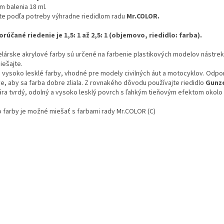
m balenia 18 ml.
te podľa potreby výhradne riedidlom radu
Mr.COLOR.
rúčané riedenie je 1,5: 1 až 2,5: 1 (objemovo, riedidlo: farba).
lárske akrylové farby sú určené na farbenie plastikových modelov nástrek
iešajte.
o vysoko lesklé farby, vhodné pre modely civilných áut a motocyklov. Odpo
e, aby sa farba dobre zliala. Z rovnakého dôvodu používajte riedidlo
Gunze
ára tvrdý, odolný a vysoko lesklý povrch s ľahkým tieňovým efektom okolo h
o farby je možné miešať s farbami rady Mr.COLOR (C)