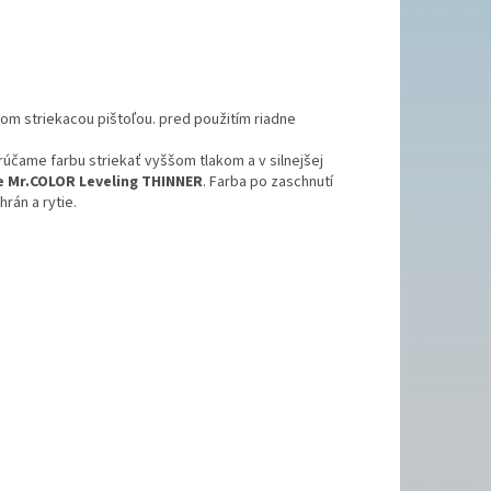
om striekacou pištoľou. pred použitím riadne
rúčame farbu striekať vyššom tlakom a v silnejšej
 Mr.COLOR Leveling THINNER
. Farba po zaschnutí
rán a rytie.