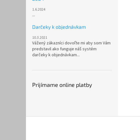
1.6.2024
...
Darčeky k objednávkam
10.3.2021
Vážený zákazníci dovoľte mi aby som Vám
predstavil ako funguje náš systém
darčeky k objednávkam...
Prijímame online platby
Z
á
p
ä