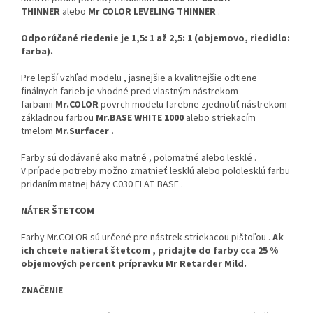
THINNER
alebo
Mr COLOR LEVELING THINNER
.
Odporúčané riedenie je 1,5: 1 až 2,5: 1 (objemovo, riedidlo:
farba).
Pre lepší vzhľad modelu , jasnejšie a kvalitnejšie odtiene
finálnych farieb je vhodné pred vlastným nástrekom
farbami
Mr.COLOR
povrch modelu farebne zjednotiť nástrekom
základnou farbou
Mr.BASE WHITE 1000
alebo striekacím
tmelom
Mr.Surfacer .
Farby sú dodávané ako matné , polomatné alebo lesklé .
V prípade potreby možno zmatnieť lesklú alebo pololesklú farbu
pridaním matnej bázy C030 FLAT BASE .
NÁTER ŠTETCOM
Farby Mr.COLOR sú určené pre nástrek striekacou pištoľou .
Ak
ich chcete natierať štetcom , pridajte do farby cca 25 %
objemových percent prípravku Mr Retarder Mild.
ZNAČENIE