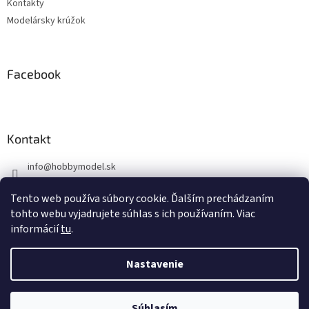
Kontakty
Modelársky krúžok
Facebook
Kontakt
info
@
hobbymodel.sk
0902 170 625
Tento web používa súbory cookie. Ďalším prechádzaním
https://www.facebook.com/skhobbymodel
tohto webu vyjadrujete súhlas s ich používaním. Viac
informácií
tu
.
Nastavenie
Vytvoril Shoptet
Súhlasím
Copyright 2026
hobbymodel.sk
. Všetky práva vyhradené.