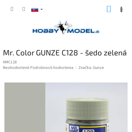
Prejsť
NÁKUP
na
obsah
KOŠÍK
Mr. Color GUNZE C128 - šedo zelená
HMC128
Priemerné
Neohodnotené
Podrobnosti hodnotenia
Značka:
Gunze
hodnotenie
produktu
je
0,0
z
5
hviezdičiek.