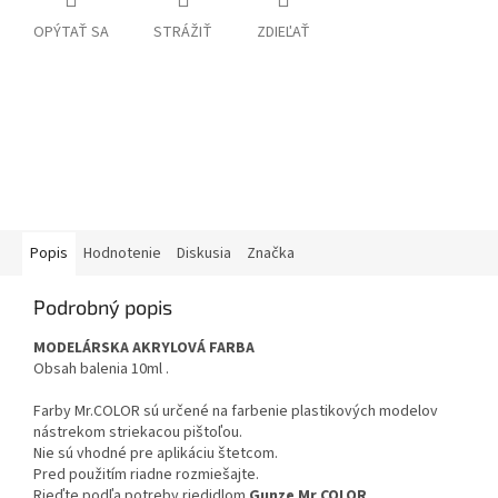
OPÝTAŤ SA
STRÁŽIŤ
ZDIEĽAŤ
Popis
Hodnotenie
Diskusia
Značka
Podrobný popis
MODELÁRSKA AKRYLOVÁ FARBA
Obsah balenia 10ml .
Farby Mr.COLOR sú určené na farbenie plastikových modelov
nástrekom striekacou pištoľou.
Nie sú vhodné pre aplikáciu štetcom.
Pred použitím riadne rozmiešajte.
Rieďte podľa potreby riedidlom
Gunze Mr COLOR