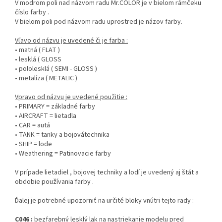
V modrom poli nad názvom radu Mr.COLOR je v bielom rámčeku
číslo farby .
V bielom poli pod názvom radu uprostred je názov farby.
Vľavo od názvu je uvedené či je farba :
• matná ( FLAT )
• lesklá ( GLOSS
• pololesklá ( SEMI - GLOSS )
• metalíza ( METALIC )
Vpravo od názvu je uvedené použitie :
• PRIMARY = základné farby
• AIRCRAFT = lietadla
• CAR = autá
• TANK = tanky a bojovátechnika
• SHIP = lode
• Weathering = Patinovacie farby
V prípade lietadiel , bojovej techniky a lodí je uvedený aj štát a
obdobie používania farby .
Ďalej je potrebné upozorniť na určité bloky vnútri tejto rady :
C046 :
bezfarebný lesklý lak na nastriekanie modelu pred