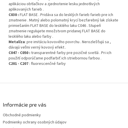
aplikáciou obtlačkov a zjednotenie lesku jednotlivých
aplikovaných farieb .
C030 :
FLAT BASE . Pridáva sa do lesklých farieb farieb pre ich
zmatnenie . Matný alebo polomatný krycí bezfarebný lak získate
primiešaním FLAT BASE do lesklého laku C046 . Stupeň
zmatnenie regulujete množstvom pridanej FLAT BASE do
lesklého laku alebo farby .
Metalíza
: pre imitáciu kovového povrchu . Nerozlešťujú sa ,
dávajú veľmi verný kovový efekt .
C047 - C050 :
transparentné farby pre pozičné svetlá . Pri ich
použití odporúčame podfarbiť ich striebornou farbou .
C201 - C207
: fluorescenčné farby
Z
á
p
ä
Informácie pre vás
t
Obchodné podmienky
i
Podmienky ochrany osobných údajov
e