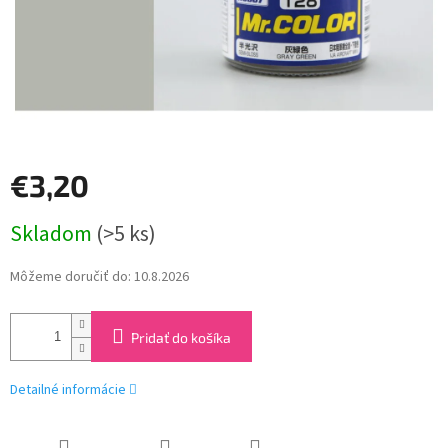
€3,20
Jednotková
Skladom
(>5 ks)
cena:
Môžeme doručiť do:
10.8.2026
Pridať do košíka
Detailné informácie