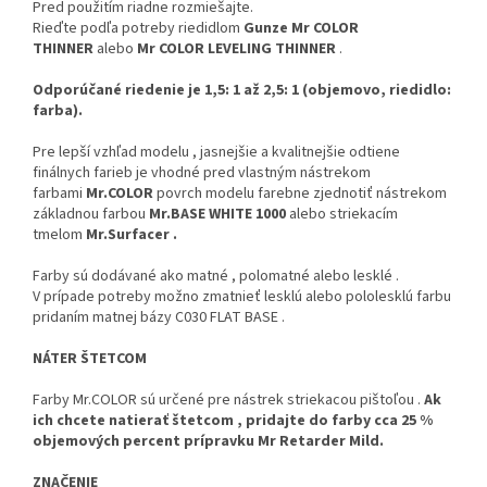
Pred použitím riadne rozmiešajte.
Rieďte podľa potreby riedidlom
Gunze Mr COLOR
THINNER
alebo
Mr COLOR LEVELING THINNER
.
Odporúčané riedenie je 1,5: 1 až 2,5: 1 (objemovo, riedidlo:
farba).
Pre lepší vzhľad modelu , jasnejšie a kvalitnejšie odtiene
finálnych farieb je vhodné pred vlastným nástrekom
farbami
Mr.COLOR
povrch modelu farebne zjednotiť nástrekom
základnou farbou
Mr.BASE WHITE 1000
alebo striekacím
tmelom
Mr.Surfacer .
Farby sú dodávané ako matné , polomatné alebo lesklé .
V prípade potreby možno zmatnieť lesklú alebo pololesklú farbu
pridaním matnej bázy C030 FLAT BASE .
NÁTER ŠTETCOM
Farby Mr.COLOR sú určené pre nástrek striekacou pištoľou .
Ak
ich chcete natierať štetcom , pridajte do farby cca 25 %
objemových percent prípravku Mr Retarder Mild.
ZNAČENIE