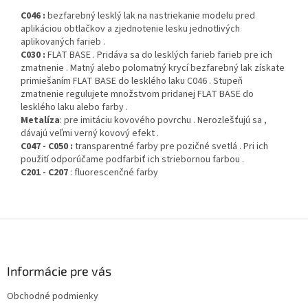
C046 :
bezfarebný lesklý lak na nastriekanie modelu pred
aplikáciou obtlačkov a zjednotenie lesku jednotlivých
aplikovaných farieb .
C030 :
FLAT BASE . Pridáva sa do lesklých farieb farieb pre ich
zmatnenie . Matný alebo polomatný krycí bezfarebný lak získate
primiešaním FLAT BASE do lesklého laku C046 . Stupeň
zmatnenie regulujete množstvom pridanej FLAT BASE do
lesklého laku alebo farby .
Metalíza
: pre imitáciu kovového povrchu . Nerozlešťujú sa ,
dávajú veľmi verný kovový efekt .
C047 - C050 :
transparentné farby pre pozičné svetlá . Pri ich
použití odporúčame podfarbiť ich striebornou farbou .
C201 - C207
: fluorescenčné farby
Z
á
p
ä
Informácie pre vás
t
Obchodné podmienky
i