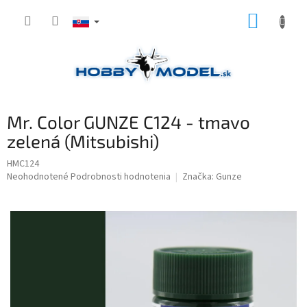
Prejsť
NÁKUP
na
obsah
KOŠÍK
Mr. Color GUNZE C124 - tmavo
zelená (Mitsubishi)
HMC124
Priemerné
Neohodnotené
Podrobnosti hodnotenia
Značka:
Gunze
hodnotenie
produktu
je
0,0
z
5
hviezdičiek.