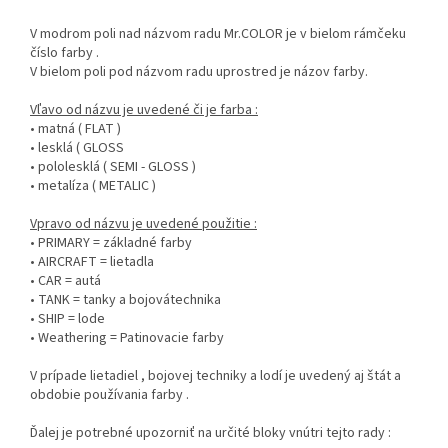
V modrom poli nad názvom radu Mr.COLOR je v bielom rámčeku
číslo farby .
V bielom poli pod názvom radu uprostred je názov farby.
Vľavo od názvu je uvedené či je farba :
• matná ( FLAT )
• lesklá ( GLOSS
• pololesklá ( SEMI - GLOSS )
• metalíza ( METALIC )
Vpravo od názvu je uvedené použitie :
• PRIMARY = základné farby
• AIRCRAFT = lietadla
• CAR = autá
• TANK = tanky a bojovátechnika
• SHIP = lode
• Weathering = Patinovacie farby
V prípade lietadiel , bojovej techniky a lodí je uvedený aj štát a
obdobie používania farby .
Ďalej je potrebné upozorniť na určité bloky vnútri tejto rady :