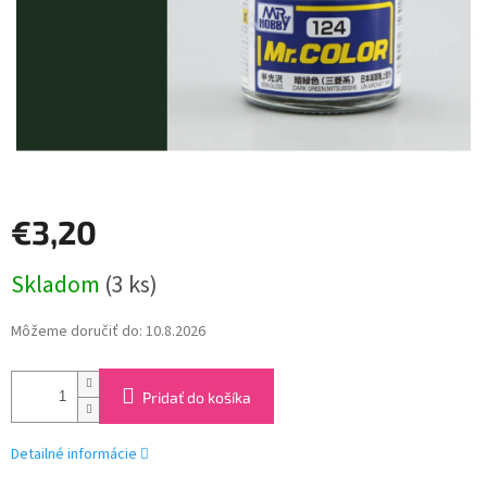
€3,20
Jednotková
Skladom
(3 ks)
cena:
Môžeme doručiť do:
10.8.2026
Pridať do košíka
Detailné informácie