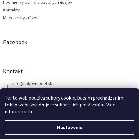
Podmienky ochrany osobných údajov
e
Kontakty
Modelársky krúžok
Facebook
Kontakt
info
@
hobbymodel.sk
0902 170 625
Tento web používa súbory cookie. Ďalším prechádzaním
https://www.facebook.com/skhobbymodel
tohto webu vyjadrujete súhlas s ich používaním. Viac
informácií
tu
.
Nastavenie
Vytvoril Shoptet