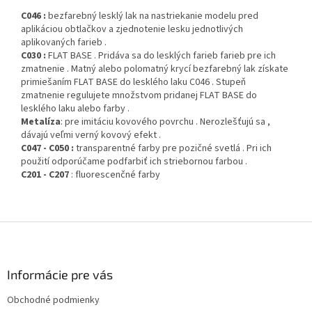
C046 :
bezfarebný lesklý lak na nastriekanie modelu pred
aplikáciou obtlačkov a zjednotenie lesku jednotlivých
aplikovaných farieb .
C030 :
FLAT BASE . Pridáva sa do lesklých farieb farieb pre ich
zmatnenie . Matný alebo polomatný krycí bezfarebný lak získate
primiešaním FLAT BASE do lesklého laku C046 . Stupeň
zmatnenie regulujete množstvom pridanej FLAT BASE do
lesklého laku alebo farby .
Metalíza
: pre imitáciu kovového povrchu . Nerozlešťujú sa ,
dávajú veľmi verný kovový efekt .
C047 - C050 :
transparentné farby pre pozičné svetlá . Pri ich
použití odporúčame podfarbiť ich striebornou farbou .
C201 - C207
: fluorescenčné farby
Z
á
p
ä
Informácie pre vás
t
Obchodné podmienky
i