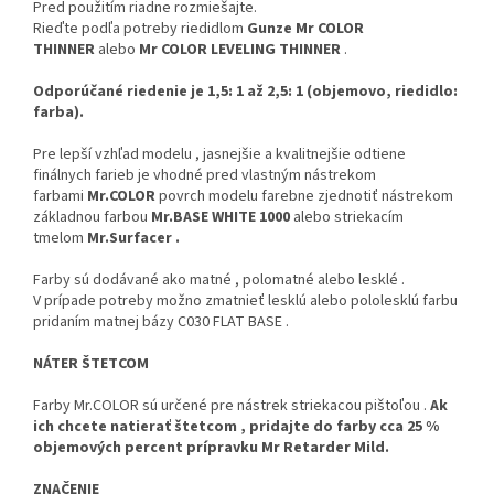
Pred použitím riadne rozmiešajte.
Rieďte podľa potreby riedidlom
Gunze Mr COLOR
THINNER
alebo
Mr COLOR LEVELING THINNER
.
Odporúčané riedenie je 1,5: 1 až 2,5: 1 (objemovo, riedidlo:
farba).
Pre lepší vzhľad modelu , jasnejšie a kvalitnejšie odtiene
finálnych farieb je vhodné pred vlastným nástrekom
farbami
Mr.COLOR
povrch modelu farebne zjednotiť nástrekom
základnou farbou
Mr.BASE WHITE 1000
alebo striekacím
tmelom
Mr.Surfacer .
Farby sú dodávané ako matné , polomatné alebo lesklé .
V prípade potreby možno zmatnieť lesklú alebo pololesklú farbu
pridaním matnej bázy C030 FLAT BASE .
NÁTER ŠTETCOM
Farby Mr.COLOR sú určené pre nástrek striekacou pištoľou .
Ak
ich chcete natierať štetcom , pridajte do farby cca 25 %
objemových percent prípravku Mr Retarder Mild.
ZNAČENIE