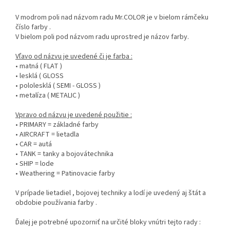
V modrom poli nad názvom radu Mr.COLOR je v bielom rámčeku
číslo farby .
V bielom poli pod názvom radu uprostred je názov farby.
Vľavo od názvu je uvedené či je farba :
• matná ( FLAT )
• lesklá ( GLOSS
• pololesklá ( SEMI - GLOSS )
• metalíza ( METALIC )
Vpravo od názvu je uvedené použitie :
• PRIMARY = základné farby
• AIRCRAFT = lietadla
• CAR = autá
• TANK = tanky a bojovátechnika
• SHIP = lode
• Weathering = Patinovacie farby
V prípade lietadiel , bojovej techniky a lodí je uvedený aj štát a
obdobie používania farby .
Ďalej je potrebné upozorniť na určité bloky vnútri tejto rady :