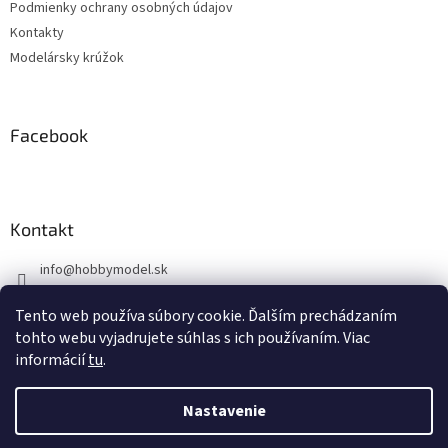
Podmienky ochrany osobných údajov
e
Kontakty
Modelársky krúžok
Facebook
Kontakt
info
@
hobbymodel.sk
0902 170 625
Tento web používa súbory cookie. Ďalším prechádzaním
https://www.facebook.com/skhobbymodel
tohto webu vyjadrujete súhlas s ich používaním. Viac
informácií
tu
.
Nastavenie
Vytvoril Shoptet