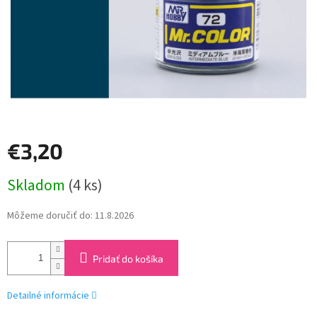
€3,20
Jednotková
Skladom
(4 ks)
cena:
Môžeme doručiť do:
11.8.2026
Pridať do košíka
Detailné informácie