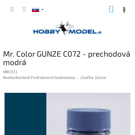
Prejsť
NÁKUP
na
obsah
KOŠÍK
Mr. Color GUNZE C072 - prechodová
modrá
HMC072
Priemerné
Neohodnotené
Podrobnosti hodnotenia
Značka:
Gunze
hodnotenie
produktu
je
0,0
z
5
hviezdičiek.