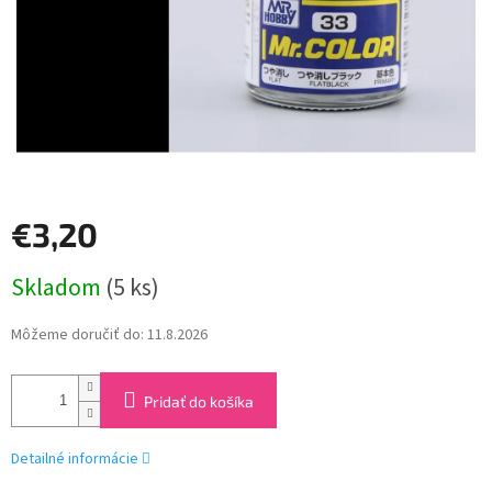
€3,20
Jednotková
Skladom
(5 ks)
cena:
Môžeme doručiť do:
11.8.2026
Pridať do košíka
Detailné informácie