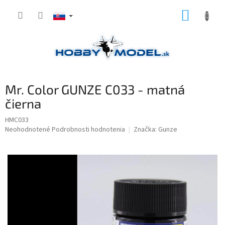
Prejsť
NÁKUP
na
obsah
KOŠÍK
Mr. Color GUNZE C033 - matná
čierna
HMC033
Priemerné
Neohodnotené
Podrobnosti hodnotenia
Značka:
Gunze
hodnotenie
produktu
je
0,0
z
5
hviezdičiek.