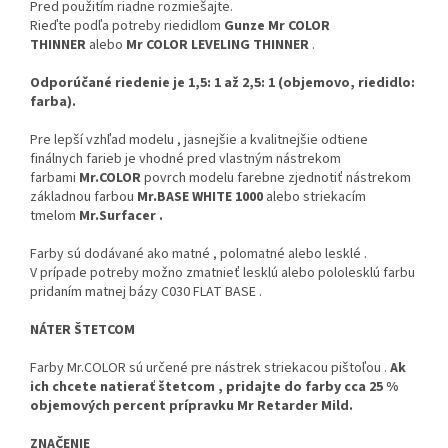
Pred použitím riadne rozmiešajte.
Rieďte podľa potreby riedidlom
Gunze Mr COLOR
THINNER
alebo
Mr COLOR LEVELING THINNER
.
Odporúčané riedenie je 1,5: 1 až 2,5: 1 (objemovo, riedidlo:
farba).
Pre lepší vzhľad modelu , jasnejšie a kvalitnejšie odtiene
finálnych farieb je vhodné pred vlastným nástrekom
farbami
Mr.COLOR
povrch modelu farebne zjednotiť nástrekom
základnou farbou
Mr.BASE WHITE 1000
alebo striekacím
tmelom
Mr.Surfacer .
Farby sú dodávané ako matné , polomatné alebo lesklé .
V prípade potreby možno zmatnieť lesklú alebo pololesklú farbu
pridaním matnej bázy C030 FLAT BASE .
NÁTER ŠTETCOM
Farby Mr.COLOR sú určené pre nástrek striekacou pištoľou .
Ak
ich chcete natierať štetcom , pridajte do farby cca 25 %
objemových percent prípravku Mr Retarder Mild.
ZNAČENIE