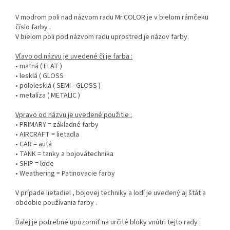
V modrom poli nad názvom radu Mr.COLOR je v bielom rámčeku
číslo farby .
V bielom poli pod názvom radu uprostred je názov farby.
Vľavo od názvu je uvedené či je farba :
• matná ( FLAT )
• lesklá ( GLOSS
• pololesklá ( SEMI - GLOSS )
• metalíza ( METALIC )
Vpravo od názvu je uvedené použitie :
• PRIMARY = základné farby
• AIRCRAFT = lietadla
• CAR = autá
• TANK = tanky a bojovátechnika
• SHIP = lode
• Weathering = Patinovacie farby
V prípade lietadiel , bojovej techniky a lodí je uvedený aj štát a
obdobie používania farby .
Ďalej je potrebné upozorniť na určité bloky vnútri tejto rady :