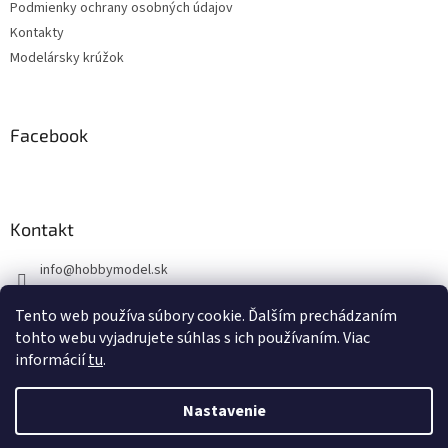
Podmienky ochrany osobných údajov
e
Kontakty
Modelársky krúžok
Facebook
Kontakt
info
@
hobbymodel.sk
0902 170 625
Tento web používa súbory cookie. Ďalším prechádzaním
https://www.facebook.com/skhobbymodel
tohto webu vyjadrujete súhlas s ich používaním. Viac
informácií
tu
.
Nastavenie
Vytvoril Shoptet