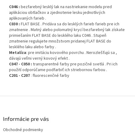
C046 :
bezfarebný lesklý lak na nastriekanie modelu pred
aplikáciou obtlačkov a zjednotenie lesku jednotlivých
aplikovaných farieb .
C030 :
FLAT BASE . Pridáva sa do lesklých farieb farieb pre ich
zmatnenie . Matný alebo polomatný krycí bezfarebný lak získate
primiešaním FLAT BASE do lesklého laku C046 . Stupeň
zmatnenie regulujete množstvom pridanej FLAT BASE do
lesklého laku alebo farby .
Metalíza
: pre imitáciu kovového povrchu . Nerozlešťujú sa ,
dávajú veľmi verný kovový efekt .
C047 - C050 :
transparentné farby pre pozičné svetlá . Pri ich
použití odporúčame podfarbiť ich striebornou farbou .
C201 - C207
: fluorescenčné farby
Z
á
p
ä
Informácie pre vás
t
Obchodné podmienky
i