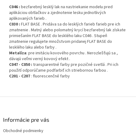
C046 :
bezfarebný lesklý lak na nastriekanie modelu pred
aplikáciou obtlačkov a zjednotenie lesku jednotlivých
aplikovaných farieb .
C030 :
FLAT BASE . Pridáva sa do lesklých farieb farieb pre ich
zmatnenie . Matný alebo polomatný krycí bezfarebný lak získate
primiešaním FLAT BASE do lesklého laku C046 . Stupeň
zmatnenie regulujete množstvom pridanej FLAT BASE do
lesklého laku alebo farby .
Metalíza
: pre imitáciu kovového povrchu . Nerozlešťujú sa ,
dávajú veľmi verný kovový efekt .
C047 - C050 :
transparentné farby pre pozičné svetlá . Pri ich
použití odporúčame podfarbiť ich striebornou farbou .
C201 - C207
: fluorescenčné farby
Z
á
p
ä
Informácie pre vás
t
Obchodné podmienky
i