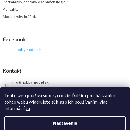
Podmienky ochrany osobných údajov
e
Kontakty
Modelársky krúžok
Facebook
hobbymodel.sk
Kontakt
info
@
hobbymodel.sk
0902 170 625
Tento web používa súbory cookie. Ďalším prechádzaním
https://www.facebook.com/skhobbymodel
tohto webu vyjadrujete súhlas s ich používaním. Viac
informácií
tu
.
Nastavenie
Vytvoril Shoptet