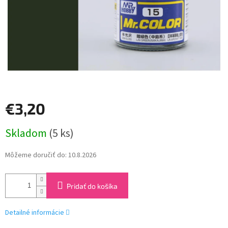
€3,20
Jednotková
Skladom
(5 ks)
cena:
Môžeme doručiť do:
10.8.2026
Pridať do košíka
Detailné informácie