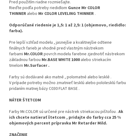
Pred použitím riadne rozmiešajte.
Rieďte podľa potreby riedidlom
Gunze Mr COLOR
THINNER
alebo
Mr COLOR LEVELING THINNER
.
Odporúčané riedenie je 1,5: 1 až 2,5: 1 (objemovo, riedidlo:
farba).
Pre lepší vzhľad modelu , jasnejšie a kvalitnejšie odtiene
finálnych farieb je vhodné pred vlastným nástrekom
farbami
Mr.COLOR
povrch modelu farebne zjednotiť nástrekom
základnou farbou
Mr.BASE WHITE 1000
alebo striekacím
tmelom
Mr.Surfacer .
Farby sú dodávané ako matné , polomatné alebo lesklé .
V prípade potreby možno zmatnieť lesklú alebo pololesklú farbu
pridaním matnej bázy C030 FLAT BASE .
NÁTER ŠTETCOM
Farby Mr.COLOR sú určené pre nástrek striekacou pištoľou .
Ak
ich chcete natierať štetcom , pridajte do farby cca 25 %
objemových percent prípravku Mr Retarder Mild.
ZNAČENIE