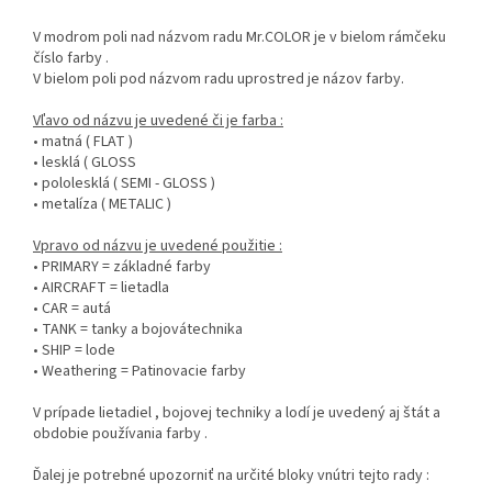
V modrom poli nad názvom radu Mr.COLOR je v bielom rámčeku
číslo farby .
V bielom poli pod názvom radu uprostred je názov farby.
Vľavo od názvu je uvedené či je farba :
• matná ( FLAT )
• lesklá ( GLOSS
• pololesklá ( SEMI - GLOSS )
• metalíza ( METALIC )
Vpravo od názvu je uvedené použitie :
• PRIMARY = základné farby
• AIRCRAFT = lietadla
• CAR = autá
• TANK = tanky a bojovátechnika
• SHIP = lode
• Weathering = Patinovacie farby
V prípade lietadiel , bojovej techniky a lodí je uvedený aj štát a
obdobie používania farby .
Ďalej je potrebné upozorniť na určité bloky vnútri tejto rady :