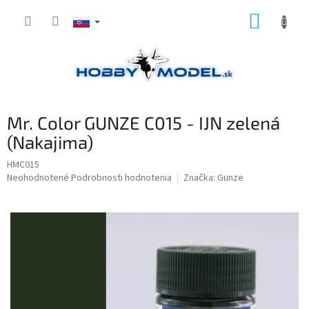
Prejsť
NÁKUP
na
obsah
KOŠÍK
Mr. Color GUNZE C015 - IJN zelená
(Nakajima)
HMC015
Priemerné
Neohodnotené
Podrobnosti hodnotenia
Značka:
Gunze
hodnotenie
produktu
je
0,0
z
5
hviezdičiek.