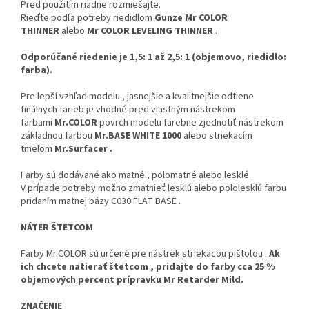
Pred použitím riadne rozmiešajte.
Rieďte podľa potreby riedidlom
Gunze Mr COLOR
THINNER
alebo
Mr COLOR LEVELING THINNER
.
Odporúčané riedenie je 1,5: 1 až 2,5: 1 (objemovo, riedidlo:
farba).
Pre lepší vzhľad modelu , jasnejšie a kvalitnejšie odtiene
finálnych farieb je vhodné pred vlastným nástrekom
farbami
Mr.COLOR
povrch modelu farebne zjednotiť nástrekom
základnou farbou
Mr.BASE WHITE 1000
alebo striekacím
tmelom
Mr.Surfacer .
Farby sú dodávané ako matné , polomatné alebo lesklé .
V prípade potreby možno zmatnieť lesklú alebo pololesklú farbu
pridaním matnej bázy C030 FLAT BASE .
NÁTER ŠTETCOM
Farby Mr.COLOR sú určené pre nástrek striekacou pištoľou .
Ak
ich chcete natierať štetcom , pridajte do farby cca 25 %
objemových percent prípravku Mr Retarder Mild.
ZNAČENIE