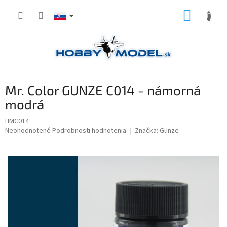
Prejsť
NÁKUP
na
obsah
KOŠÍK
Mr. Color GUNZE C014 - námorná
modrá
HMC014
Priemerné
Neohodnotené
Podrobnosti hodnotenia
Značka:
Gunze
hodnotenie
produktu
je
0,0
z
5
hviezdičiek.