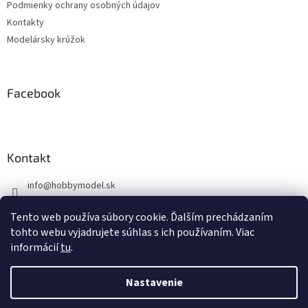
Podmienky ochrany osobných údajov
e
Kontakty
Modelársky krúžok
Facebook
Kontakt
info
@
hobbymodel.sk
0902 170 625
Tento web používa súbory cookie. Ďalším prechádzaním
https://www.facebook.com/skhobbymodel
tohto webu vyjadrujete súhlas s ich používaním. Viac
informácií
tu
.
Nastavenie
Vytvoril Shoptet