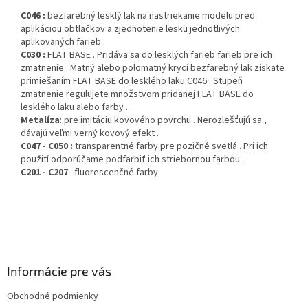
C046 :
bezfarebný lesklý lak na nastriekanie modelu pred
aplikáciou obtlačkov a zjednotenie lesku jednotlivých
aplikovaných farieb .
C030 :
FLAT BASE . Pridáva sa do lesklých farieb farieb pre ich
zmatnenie . Matný alebo polomatný krycí bezfarebný lak získate
primiešaním FLAT BASE do lesklého laku C046 . Stupeň
zmatnenie regulujete množstvom pridanej FLAT BASE do
lesklého laku alebo farby .
Metalíza
: pre imitáciu kovového povrchu . Nerozlešťujú sa ,
dávajú veľmi verný kovový efekt .
C047 - C050 :
transparentné farby pre pozičné svetlá . Pri ich
použití odporúčame podfarbiť ich striebornou farbou .
C201 - C207
: fluorescenčné farby
Z
á
p
ä
Informácie pre vás
t
Obchodné podmienky
i