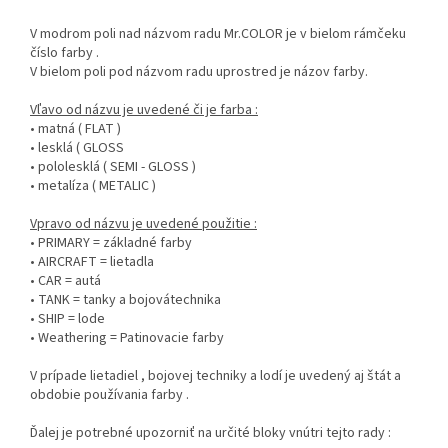
V modrom poli nad názvom radu Mr.COLOR je v bielom rámčeku
číslo farby .
V bielom poli pod názvom radu uprostred je názov farby.
Vľavo od názvu je uvedené či je farba :
• matná ( FLAT )
• lesklá ( GLOSS
• pololesklá ( SEMI - GLOSS )
• metalíza ( METALIC )
Vpravo od názvu je uvedené použitie :
• PRIMARY = základné farby
• AIRCRAFT = lietadla
• CAR = autá
• TANK = tanky a bojovátechnika
• SHIP = lode
• Weathering = Patinovacie farby
V prípade lietadiel , bojovej techniky a lodí je uvedený aj štát a
obdobie používania farby .
Ďalej je potrebné upozorniť na určité bloky vnútri tejto rady :