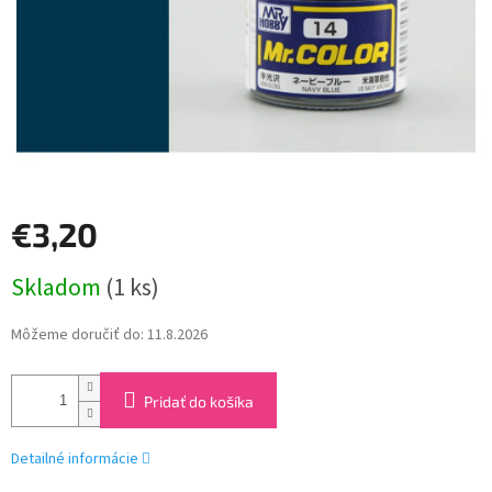
€3,20
Jednotková
Skladom
(1 ks)
cena:
Môžeme doručiť do:
11.8.2026
Pridať do košíka
Detailné informácie