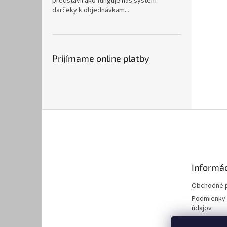
predstavil ako funguje náš systém
darčeky k objednávkam...
Prijímame online platby
Z
á
p
ä
t
Informác
i
e
Obchodné 
Podmienky 
údajov
Kontakty