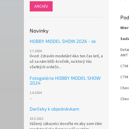
ARCHÍV
Pod
Mier
Novinky
Sada
HOBBY MODEL SHOW 2026 - sk
Deta
3.7.2026
AMT a
Úvod: Zdravím modelári! Ako ten čas letí, a
už sa nám blíži 4.ročník, na ktorý Vás
CTM 
všetkých srdečn...
CTM 
Fotogaléria HOBBY MODEL SHOW
2024
Chevr
1.6.2024
...
Chevr
Darčeky k objednávkam
10.3.2021
Vážený zákazníci dovoľte mi aby som Vám