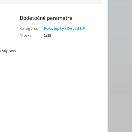
Dodatočné parametre
Kategória
:
Fotolepty / Detail UP
Mierka
:
1:25
ky súpravy