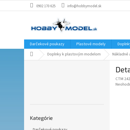
Prejsť
0902 170 625
info@hobbymodel.sk
na
obsah
Darčekové poukazy
Plastové modely
Doplnk
Domov
Doplnky k plastovým modelom
Nákladné 
B
Det
o
č
CTM 24
n
Priemer
Neohod
ý
hodnote
p
produkt
je
a
0,0
n
z
Preskočiť
e
5
Kategórie
kategórie
l
hviezdič
Darčekové poukazy