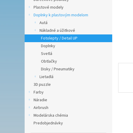
Plastové modely
Doplnky k plastovým modelom
Autá
Nákladné a úžitkové
Fotolepty / Detail UP
Doplnky
Svetlá
Obtlačky
Disky / Pneumatiky
Lietadlá
3D puzzle
Farby
Náradie
Airbrush
Modelárska chémia
Predobjednávky