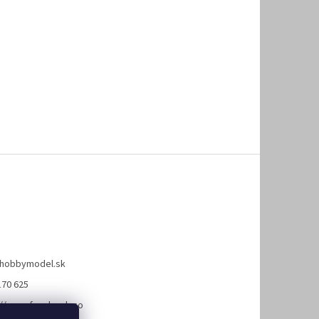
hobbymodel.sk
170 625
://www.facebook.co
hobbymodel