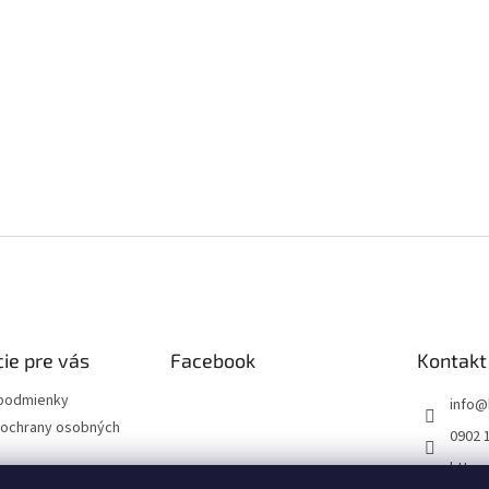
ie pre vás
Facebook
Kontakt
podmienky
info
@
ochrany osobných
0902 
https
m/sk