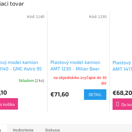
iaci tovar
Kód:
1140
Kód:
1230
tový model kamion
Plastový model kamion
Plastový
140 - GMC Astro 95
AMT 1230 - Miller Beer
AMT 1417
GMC Astro 95 Semi
(1:25)
na objednávku zvyčajne do 30
Skladom
(2 ks)
Tractor Cab (1:25)
dní
,10
€68,2
€71,60
DETAIL
o košíka
Do ko
s
Hodnotenie
Diskusia