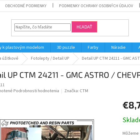
OBCHODNÉ PODMIENKY
PODMIENKY OCHRANY OSOBNÝCH ÚDAJOV
HĽADAŤ
y k plastovým modelom
3D puzzle
Farby
Náradie
a úžitkové
Fotolepty / Detail UP
Detail UP CTM 24211 - GMC AS
ail UP CTM 24211 - GMC ASTRO / CHEVR
211
né
notené
Podrobnosti hodnotenia
Značka:
CTM
nie
€8,
u
Jednotk
Skla
cena:
iek.
Môžeme d