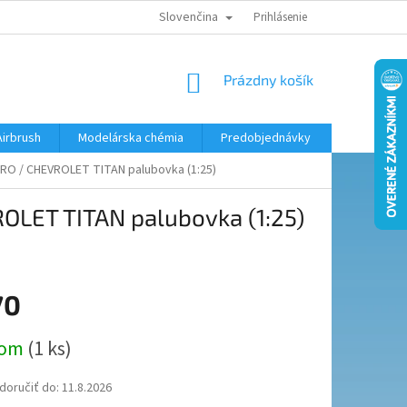
Slovenčina
KONTAKTY
MODELÁRSKY KRÚŽOK
Prihlásenie
NÁKUPNÝ
Prázdny košík
KOŠÍK
Airbrush
Modelárska chémia
Predobjednávky
TRO / CHEVROLET TITAN palubovka (1:25)
OLET TITAN palubovka (1:25)
70
ová
dom
(1 ks)
oručiť do:
11.8.2026