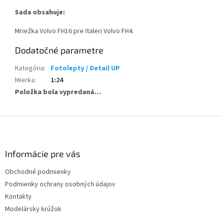
Sada obsahuje:
Mriežka Volvo FH16 pre Italeri Volvo FH4.
Dodatočné parametre
Kategória
:
Fotolepty / Detail UP
Mierka
:
1:24
Položka bola vypredaná…
Z
á
p
ä
Informácie pre vás
t
Obchodné podmienky
i
Podmienky ochrany osobných údajov
e
Kontakty
Modelársky krúžok