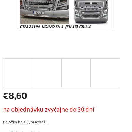
€8,60
Jednotková
na objednávku zvyčajne do 30 dní
cena:
Položka bola vypredaná…