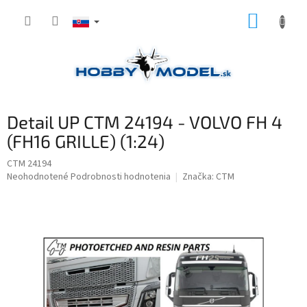
Prejsť
NÁKUP
na
obsah
KOŠÍK
Detail UP CTM 24194 - VOLVO FH 4
(FH16 GRILLE) (1:24)
CTM 24194
Priemerné
Neohodnotené
Podrobnosti hodnotenia
Značka:
CTM
hodnotenie
produktu
je
0,0
z
5
hviezdičiek.