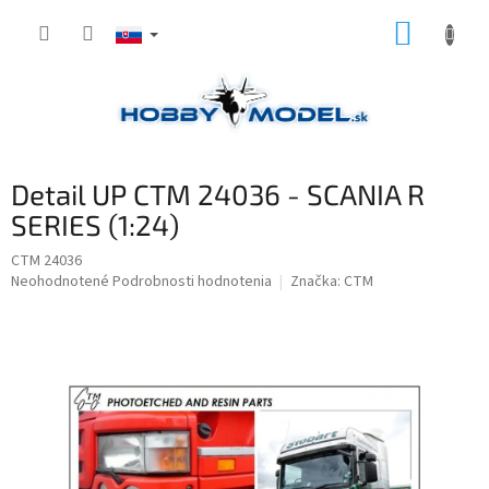
Prejsť
NÁKUP
na
obsah
KOŠÍK
Detail UP CTM 24036 - SCANIA R
SERIES (1:24)
CTM 24036
Priemerné
Neohodnotené
Podrobnosti hodnotenia
Značka:
CTM
hodnotenie
produktu
je
0,0
z
5
hviezdičiek.