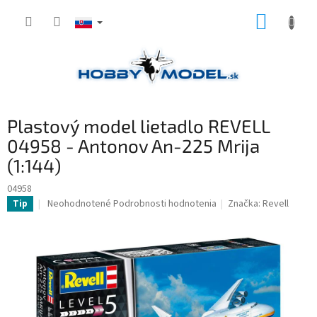
Prejsť
NÁKUP
na
obsah
KOŠÍK
Plastový model lietadlo REVELL
04958 - Antonov An-225 Mrija
(1:144)
04958
Priemerné
Neohodnotené
Podrobnosti hodnotenia
Značka:
Revell
Tip
hodnotenie
produktu
je
0,0
z
5
hviezdičiek.