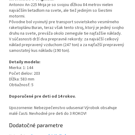
Antonov An-225 Mrija je so svojou dĺžkou 84 metrov nielen
najväčším lietadlom na svete, ale tiež jediným so šiestimi
motormi.
Pôvodne bol vyvinutý pre transport sovietskeho vesmírneho
raketoplánu Buran, teraz však tento stroj, ktorý je jediný svojho
druhu na svete, preváža okolo zemegule tie najťažšie náklady.
V súčasnosti drží dva prepravné rekordy: za najväčší celkový
náklad prepravený vzduchom (247 ton) a za najťažší prepravený
samostatný kus nákladu (190 ton).
Detaily modelu:
Mierka: 1: 144
Počet dielov: 203
Dĺžka: 583 mm
Obtiažnosť: 5
Doporučené pre deti od 14 rokov.
Upozornenie: Nebezpečenstvo udusenia! Výrobok obsahuje
malé časti. Nevhodné pre deti do 3 ROKOV!
Dodatočné parametre