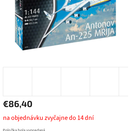
€86,40
Jednotková
na objednávku zvyčajne do 14 dní
cena:
Položka bola vypredaná…