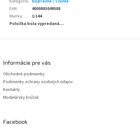
Kategória
:
Dopravné / Civilné
EAN
:
4009803049588
Mierka
:
1:144
Položka bola vypredaná…
Z
á
p
ä
Informácie pre vás
t
Obchodné podmienky
i
Podmienky ochrany osobných údajov
e
Kontakty
Modelársky krúžok
Facebook