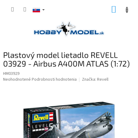
Prejsť
NÁKUP
na
obsah
KOŠÍK
Plastový model lietadlo REVELL
03929 - Airbus A400M ATLAS (1:72)
HM03929
Priemerné
Neohodnotené
Podrobnosti hodnotenia
Značka:
Revell
hodnotenie
produktu
je
0,0
z
5
hviezdičiek.