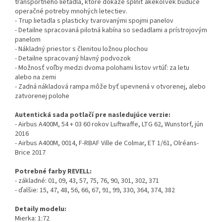
transportného lietadla, ktoré dokáže splniť akékoľvek budúce
operačné potreby mnohých letectiev.
- Trup lietadla s plasticky tvarovanými spojmi panelov
- Detailne spracovaná pilotná kabína so sedadlami a prístrojovým
panelom
- Nákladný priestor s členitou ložnou plochou
- Detailne spracovaný hlavný podvozok
- Možnosť voľby medzi dvoma polohami listov vrtúľ: za letu
alebo na zemi
- Zadná nákladová rampa môže byť upevnená v otvorenej, alebo
zatvorenej polohe
Autentická sada potlačí pre nasledujúce verzie:
- Airbus A400M, 54 + 03 60 rokov Luftwaffe, LTG 62, Wunstorf, jún
2016
- Airbus A400M, 0014, F-RBAF Ville de Colmar, ET 1/61, Olréans-
Brice 2017
Potrebné farby REVELL:
- základné: 01, 09, 43, 57, 75, 76, 90, 301, 302, 371
- ďalšie: 15, 47, 48, 56, 66, 67, 91, 99, 330, 364, 374, 382
Detaily modelu:
Mierka: 1:72