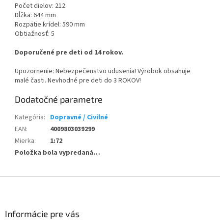
Počet dielov: 212
Dĺžka: 644 mm
Rozpätie krídel: 590 mm
Obtiažnosť: 5
Doporučené pre deti od 14 rokov.
Upozornenie: Nebezpečenstvo udusenia! Výrobok obsahuje
malé časti. Nevhodné pre deti do 3 ROKOV!
Dodatočné parametre
Kategória
:
Dopravné / Civilné
EAN
:
4009803039299
Mierka
:
1:72
Položka bola vypredaná…
Z
á
p
ä
Informácie pre vás