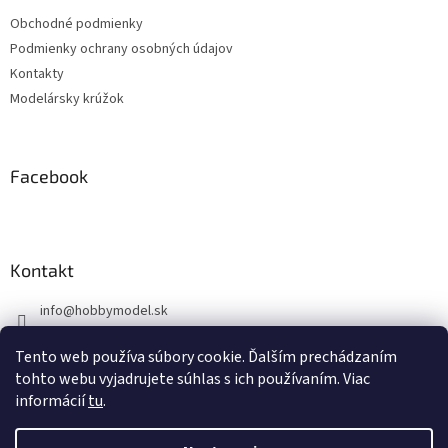
t
Obchodné podmienky
i
Podmienky ochrany osobných údajov
e
Kontakty
Modelársky krúžok
Facebook
Kontakt
info
@
hobbymodel.sk
0902 170 625
Tento web používa súbory cookie. Ďalším prechádzaním
https://www.facebook.com/skhobbymodel
tohto webu vyjadrujete súhlas s ich používaním. Viac
informácií
tu
.