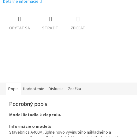
Detailné informácie
OPÝTAŤ SA
STRÁŽIŤ
ZDIEĽAŤ
Popis
Hodnotenie
Diskusia
Značka
Podrobný popis
Model lietadla k zlepeniu.
Informácie o modeli:
Stavebnica A400M, úplne novo vyvinutého nákladného a