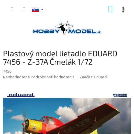
Prejsť
NÁKUP
na
obsah
KOŠÍK
Plastový model lietadlo EDUARD
7456 - Z-37A Čmelák 1/72
7456
Priemerné
Neohodnotené
Podrobnosti hodnotenia
Značka:
Eduard
hodnotenie
produktu
je
0,0
z
5
hviezdičiek.