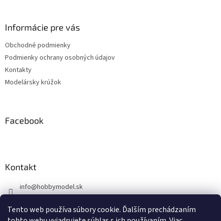
á
p
ä
Informácie pre vás
t
Obchodné podmienky
i
Podmienky ochrany osobných údajov
e
Kontakty
Modelársky krúžok
Facebook
Kontakt
info
@
hobbymodel.sk
0902 170 625
Tento web používa súbory cookie. Ďalším prechádzaním
https://www.facebook.com/skhobbymodel
tohto webu vyjadrujete súhlas s ich používaním. Viac