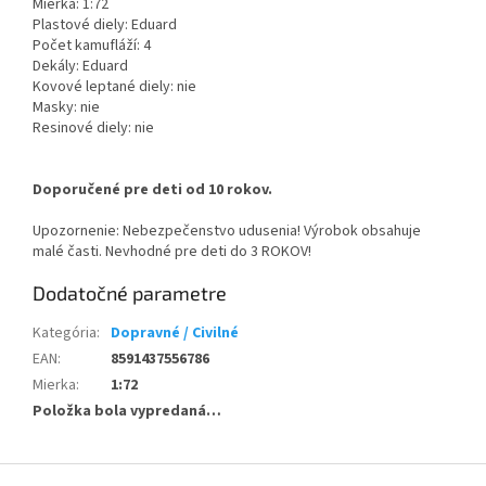
Mierka: 1:72
Plastové diely: Eduard
Počet kamufláží: 4
Dekály: Eduard
Kovové leptané diely: nie
Masky: nie
Resinové diely: nie
Doporučené pre deti od 10 rokov.
Upozornenie: Nebezpečenstvo udusenia! Výrobok obsahuje
malé časti. Nevhodné pre deti do 3 ROKOV!
Dodatočné parametre
Kategória
:
Dopravné / Civilné
EAN
:
8591437556786
Mierka
:
1:72
Položka bola vypredaná…
Z