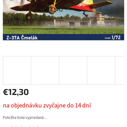
€12,30
Jednotková
na objednávku zvyčajne do 14 dní
cena:
Položka bola vypredaná…