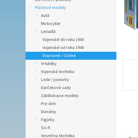
Plastové modely
Autá
Motocykle
Lietadlá
Vojenské do roku 1945
Vojenské od roku 1945
Dopravné / Civilné
Vrtulníky
Vojenská technika
Lode / ponorky
Darčekové sady
Zaklikávacie modely
Pre deti
Diorámy
Figúrky
Sci-fi
Vesmírna technika