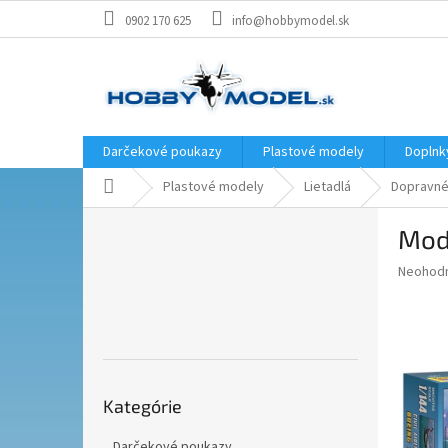
Prejsť
0902 170 625
info@hobbymodel.sk
na
obsah
Darčekové poukazy
Plastové modely
Doplnk
Domov
Plastové modely
Lietadlá
Dopravné 
B
Mode
o
č
Priemer
Neohod
n
hodnote
ý
produkt
p
je
0,0
a
z
n
5
Preskočiť
e
hviezdič
Kategórie
kategórie
l
Darčekové poukazy