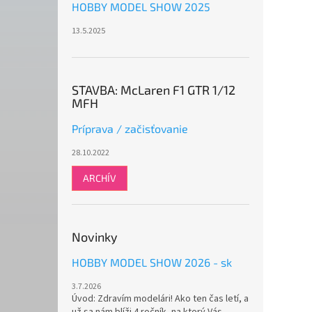
HOBBY MODEL SHOW 2025
13.5.2025
STAVBA: McLaren F1 GTR 1/12
MFH
Príprava / začisťovanie
28.10.2022
ARCHÍV
Novinky
HOBBY MODEL SHOW 2026 - sk
3.7.2026
Úvod: Zdravím modelári! Ako ten čas letí, a
už sa nám blíži 4.ročník, na ktorý Vás