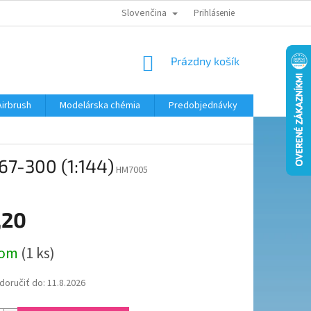
Slovenčina
KONTAKTY
MODELÁRSKY KRÚŽOK
Prihlásenie
NÁKUPNÝ
Prázdny košík
KOŠÍK
Airbrush
Modelárska chémia
Predobjednávky
67-300 (1:144)
HM7005
,20
ová
dom
(1 ks)
oručiť do:
11.8.2026