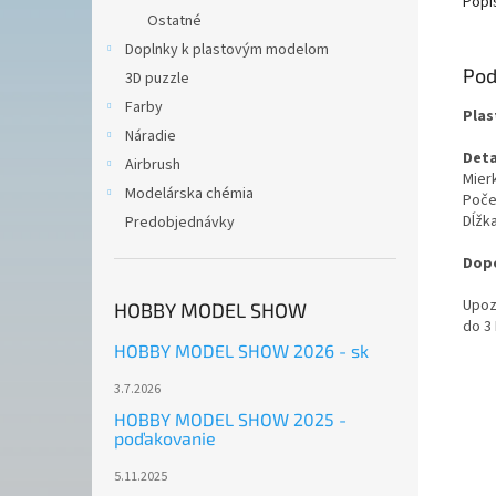
Popi
Ostatné
Doplnky k plastovým modelom
Pod
3D puzzle
Farby
Plas
Náradie
Deta
Airbrush
Mierk
Modelárska chémia
Počet
Dĺžk
Predobjednávky
Dopo
Upoz
HOBBY MODEL SHOW
do 3
HOBBY MODEL SHOW 2026 - sk
3.7.2026
HOBBY MODEL SHOW 2025 -
poďakovanie
5.11.2025