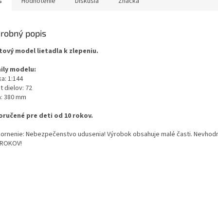
s
Hodnotenie
Diskusia
Značka
robný popis
tový model lietadla k zlepeniu.
ily modelu:
a: 1:144
 dielov: 72
a: 380 mm
ručené pre deti od 10 rokov.
ornenie: Nebezpečenstvo udusenia! Výrobok obsahuje malé časti. Nevhodn
 ROKOV!