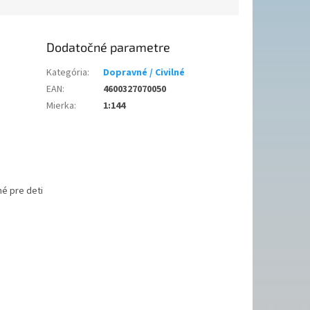
Dodatočné parametre
Kategória
:
Dopravné / Civilné
EAN
:
4600327070050
Mierka
:
1:144
é pre deti