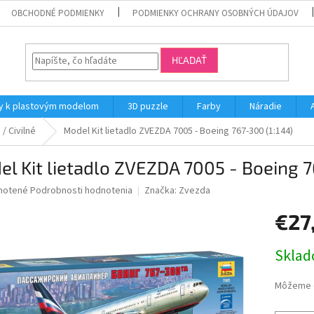
OBCHODNÉ PODMIENKY
PODMIENKY OCHRANY OSOBNÝCH ÚDAJOV
HĽADAŤ
y k plastovým modelom
3D puzzle
Farby
Náradie
/ Civilné
Model Kit lietadlo ZVEZDA 7005 - Boeing 767-300 (1:144)
l Kit lietadlo ZVEZDA 7005 - Boeing 7
né
notené
Podrobnosti hodnotenia
Značka:
Zvezda
nie
€27
u
Jednotk
Skla
cena:
iek.
Môžeme d