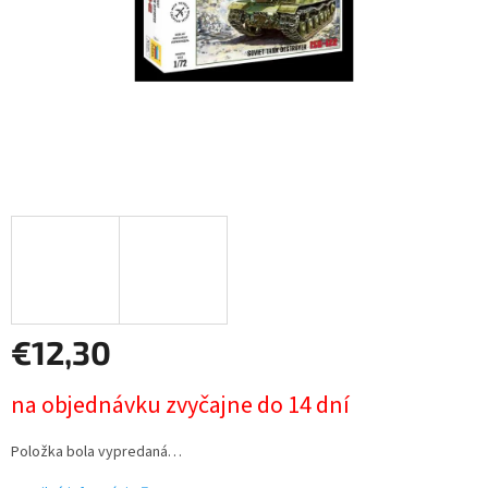
€12,30
Jednotková
na objednávku zvyčajne do 14 dní
cena:
Položka bola vypredaná…