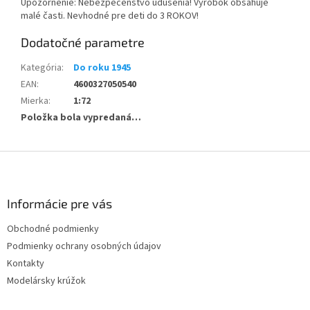
Upozornenie: Nebezpečenstvo udusenia! Výrobok obsahuje
malé časti. Nevhodné pre deti do 3 ROKOV!
Dodatočné parametre
Kategória
:
Do roku 1945
EAN
:
4600327050540
Mierka
:
1:72
Položka bola vypredaná…
Z
á
p
ä
Informácie pre vás
t
Obchodné podmienky
i
Podmienky ochrany osobných údajov
e
Kontakty
Modelársky krúžok