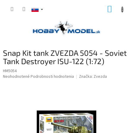
Prejsť
NÁKUP
na
obsah
KOŠÍK
Snap Kit tank ZVEZDA 5054 - Soviet
Tank Destroyer ISU-122 (1:72)
HM5054
Priemerné
Neohodnotené
Podrobnosti hodnotenia
Značka:
Zvezda
hodnotenie
produktu
je
0,0
z
5
hviezdičiek.