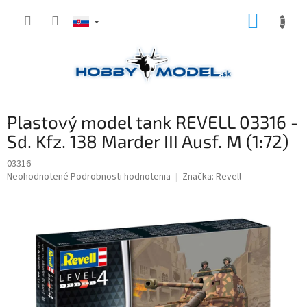
Prejsť
NÁKUP
na
obsah
KOŠÍK
Plastový model tank REVELL 03316 -
Sd. Kfz. 138 Marder III Ausf. M (1:72)
03316
Priemerné
Neohodnotené
Podrobnosti hodnotenia
Značka:
Revell
hodnotenie
produktu
je
0,0
z
5
hviezdičiek.