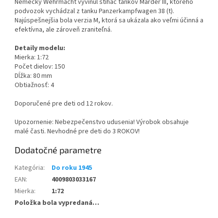
Nemecký Wehrmacht vyvinul stíhač tankov Marder III, ktorého
podvozok vychádzal z tanku Panzerkampfwagen 38 (t).
Najúspešnejšia bola verzia M, ktorá sa ukázala ako veľmi účinná a
efektívna, ale zároveň zraniteľná.
Detaily modelu:
Mierka: 1:72
Počet dielov: 150
Dĺžka: 80 mm
Obtiažnosť: 4
Doporučené pre deti od 12 rokov.
Upozornenie: Nebezpečenstvo udusenia! Výrobok obsahuje
malé časti. Nevhodné pre deti do 3 ROKOV!
Dodatočné parametre
Kategória
:
Do roku 1945
EAN
:
4009803033167
Mierka
:
1:72
Položka bola vypredaná…