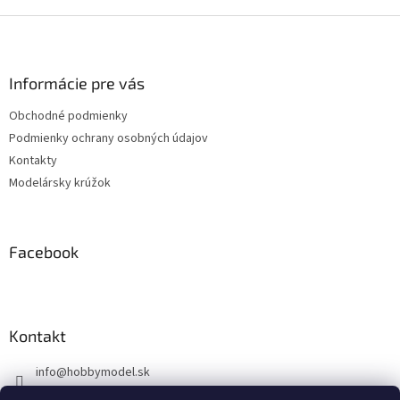
Z
á
p
ä
Informácie pre vás
t
Obchodné podmienky
i
Podmienky ochrany osobných údajov
e
Kontakty
Modelársky krúžok
Facebook
Kontakt
info
@
hobbymodel.sk
0902 170 625