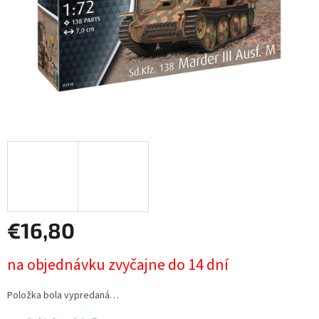
€16,80
Jednotková
na objednávku zvyčajne do 14 dní
cena:
Položka bola vypredaná…