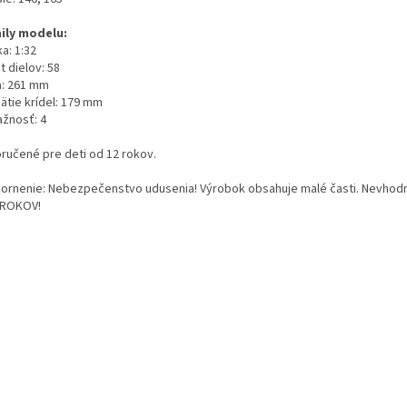
ily modelu:
a: 1:32
 dielov: 58
a: 261 mm
ätie krídel: 179 mm
ažnosť: 4
ručené pre deti od 12 rokov.
ornenie: Nebezpečenstvo udusenia! Výrobok obsahuje malé časti. Nevhodn
 ROKOV!