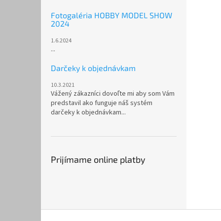
Fotogaléria HOBBY MODEL SHOW
2024
1.6.2024
...
Darčeky k objednávkam
10.3.2021
Vážený zákazníci dovoľte mi aby som Vám
predstavil ako funguje náš systém
darčeky k objednávkam...
Prijímame online platby
Z