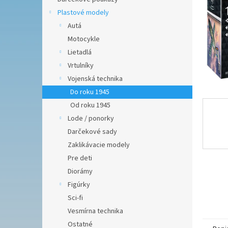
Plastové modely
Autá
Motocykle
Lietadlá
Vrtulníky
Vojenská technika
Do roku 1945
Od roku 1945
Lode / ponorky
Darčekové sady
Zaklikávacie modely
Pre deti
Diorámy
Figúrky
Sci-fi
Vesmírna technika
Ostatné