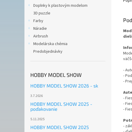
Popi
Doplnky k plastovým modelom
3D puzzle
Pod
Farby
Náradie
Mode
Airbrush
diel
Modelárska chémia
Info
Predobjednávky
Model
väčš
- Aut
HOBBY MODEL SHOW
- Po
- Pr
HOBBY MODEL SHOW 2026 - sk
Aute
3.7.2026
- Fi
- Fi
HOBBY MODEL SHOW 2025 -
poďakovanie
- Fi
5.11.2025
Potr
- zák
HOBBY MODEL SHOW 2025
- ďal