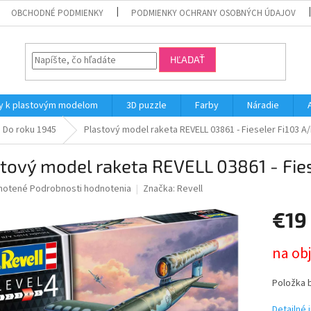
OBCHODNÉ PODMIENKY
PODMIENKY OCHRANY OSOBNÝCH ÚDAJOV
HĽADAŤ
y k plastovým modelom
3D puzzle
Farby
Náradie
Do roku 1945
Plastový model raketa REVELL 03861 - Fieseler Fi103 A/B
tový model raketa REVELL 03861 - Fiese
né
notené
Podrobnosti hodnotenia
Značka:
Revell
nie
€19
u
Jednotk
na ob
cena:
iek.
Položka 
Detailné 