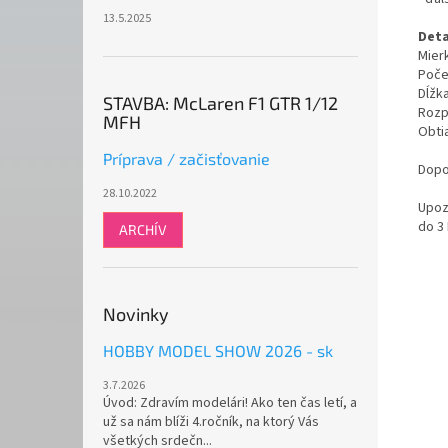
13.5.2025
Deta
Mierk
Počet
Dĺžk
STAVBA: McLaren F1 GTR 1/12
Rozp
MFH
Obti
Príprava / začisťovanie
Dopo
28.10.2022
Upoz
do 3
ARCHÍV
Novinky
HOBBY MODEL SHOW 2026 - sk
3.7.2026
Úvod: Zdravím modelári! Ako ten čas letí, a
už sa nám blíži 4.ročník, na ktorý Vás
všetkých srdečn...