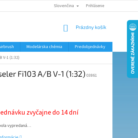
Slovenčina
KONTAKTY
MODELÁRSKY KRÚŽOK
Prihlásenie
NÁKUPNÝ
Prázdny košík
KOŠÍK
Airbrush
Modelárska chémia
Predobjednávky
 V-1 (1:32)
ler Fi103 A/B V-1 (1:32)
03861
ová
jednávku zvyčajne do 14 dní
bola vypredaná…
informácie