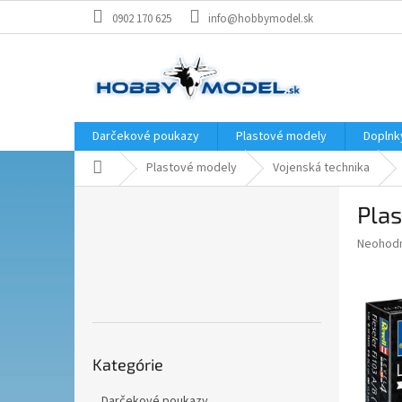
Prejsť
0902 170 625
info@hobbymodel.sk
na
obsah
Darčekové poukazy
Plastové modely
Doplnk
Domov
Plastové modely
Vojenská technika
B
Plas
o
č
Priemer
Neohod
n
hodnote
ý
produkt
p
je
0,0
a
z
n
5
Preskočiť
e
hviezdič
Kategórie
kategórie
l
Darčekové poukazy