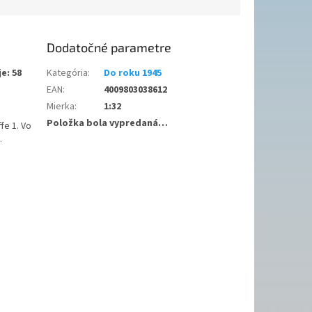
Dodatočné parametre
e: 58
Kategória
:
Do roku 1945
EAN
:
4009803038612
Mierka
:
1:32
Položka bola vypredaná…
fe 1. Vo
.