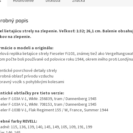
s
Hodnotenie
Diskusia
Značka
robný popis
l lietajúcu strely na zlepenie. Veľkosť: 1:32; 26,1 cm. Balenie obsahuj
ikov na zlepenie.
rmácie o modeli a originálu:
ová replika lietajúce strely Fieseler Fi103, známej tiež ako Vergeltungswaf
om počte boli používané od polovice roku 1944, okrem iného proti Londýnu
entické povrchové detaily strely
drobná oblasť prívodu vzduchu
epravný vozík s pohyblivými kolesami
ntické obtlačky pre tieto verzie:
eseler F-103A V-1, WkNr. 256839, tram / Dannenberg 1945
eseler F-103A V-1, WkNr. 708153, tram / Dannenberg 1945
eseler F-103B V-1, Flak Regiment 155 / W, France, Summer 1944
ebné farby REVELL:
ladné: 115, 136, 139, 140, 145, 149, 105, 109, 191, 199
šie: 146, 165