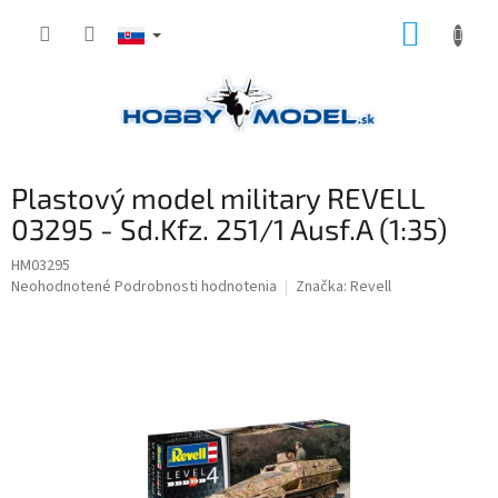
Prejsť
NÁKUP
na
obsah
KOŠÍK
Plastový model military REVELL
03295 - Sd.Kfz. 251/1 Ausf.A (1:35)
HM03295
Priemerné
Neohodnotené
Podrobnosti hodnotenia
Značka:
Revell
hodnotenie
produktu
je
0,0
z
5
hviezdičiek.