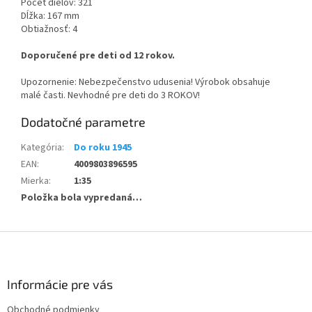
Počet dielov: 321
Dĺžka: 167 mm
Obtiažnosť: 4
Doporučené pre deti od 12 rokov.
Upozornenie: Nebezpečenstvo udusenia! Výrobok obsahuje
malé časti. Nevhodné pre deti do 3 ROKOV!
Dodatočné parametre
Kategória
:
Do roku 1945
EAN
:
4009803896595
Mierka
:
1:35
Položka bola vypredaná…
Z
á
p
ä
Informácie pre vás
t
Obchodné podmienky