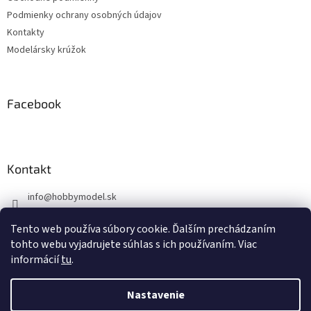
i
Podmienky ochrany osobných údajov
e
Kontakty
Modelársky krúžok
Facebook
Kontakt
info
@
hobbymodel.sk
0902 170 625
Tento web používa súbory cookie. Ďalším prechádzaním
https://www.facebook.com/skhobbymodel
tohto webu vyjadrujete súhlas s ich používaním. Viac
informácií
tu
.
Nastavenie
Vytvoril Shoptet