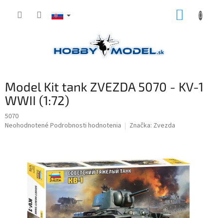
Prejsť
NÁKUP
na
obsah
KOŠÍK
Model Kit tank ZVEZDA 5070 - KV-1
WWII (1:72)
5070
Priemerné
Neohodnotené
Podrobnosti hodnotenia
Značka:
Zvezda
hodnotenie
produktu
je
0,0
z
5
hviezdičiek.