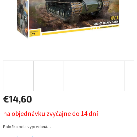
€14,60
Jednotková
na objednávku zvyčajne do 14 dní
cena:
Položka bola vypredaná…