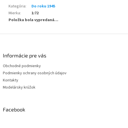
Kategória
:
Do roku 1945
Mierka
:
1:72
Položka bola vypredaná…
Z
á
p
ä
Informácie pre vás
t
Obchodné podmienky
i
Podmienky ochrany osobných údajov
e
Kontakty
Modelársky krúžok
Facebook