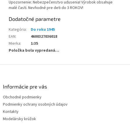
Upozornenie: Nebezpečenstvo udusenia! Výrobok obsahuje
malé časti. Nevhodné pre deti do 3 ROKOV!
Dodatočné parametre
Kategória
:
Do roku 1945
EAN
:
4600327036018
Mierka
:
1:35
Položka bola vypredaná…
Z
á
p
ä
Informácie pre vás
t
Obchodné podmienky
i
Podmienky ochrany osobných údajov
e
Kontakty
Modelársky krúžok