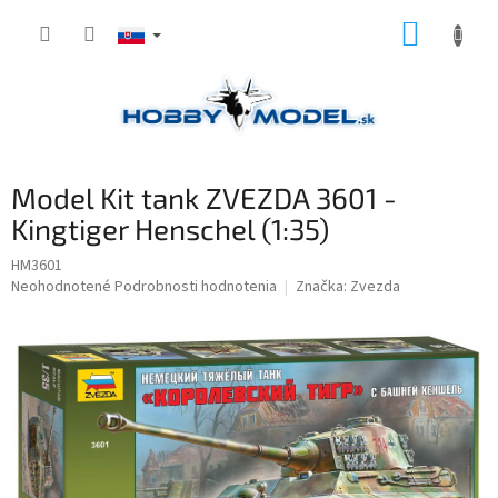
Prejsť
NÁKUP
na
obsah
KOŠÍK
Model Kit tank ZVEZDA 3601 -
Kingtiger Henschel (1:35)
HM3601
Priemerné
Neohodnotené
Podrobnosti hodnotenia
Značka:
Zvezda
hodnotenie
produktu
je
0,0
z
5
hviezdičiek.