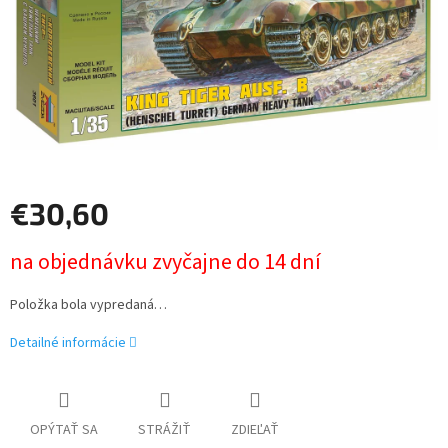
€30,60
Jednotková
na objednávku zvyčajne do 14 dní
cena:
Položka bola vypredaná…
Detailné informácie
OPÝTAŤ SA
STRÁŽIŤ
ZDIEĽAŤ