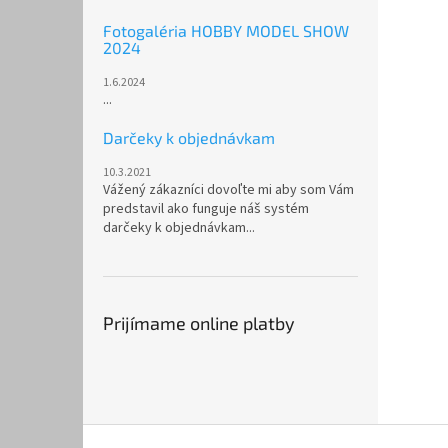
Fotogaléria HOBBY MODEL SHOW
2024
1.6.2024
...
Darčeky k objednávkam
10.3.2021
Vážený zákazníci dovoľte mi aby som Vám
predstavil ako funguje náš systém
darčeky k objednávkam...
Prijímame online platby
Z