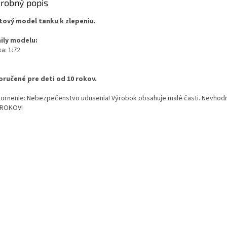
robný popis
tový model tanku k zlepeniu.
ily modelu:
a: 1:72
ručené pre deti od 10 rokov.
ornenie: Nebezpečenstvo udusenia! Výrobok obsahuje malé časti. Nevhodn
 ROKOV!