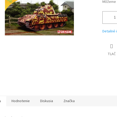
iek.
Môžeme d
Detailné 
TLAČ
s
Hodnotenie
Diskusia
Značka