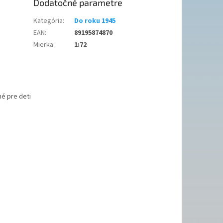
Dodatočné parametre
Kategória
:
Do roku 1945
EAN
:
89195874870
Mierka
:
1:72
é pre deti