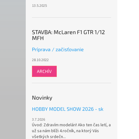
13.5.2025
STAVBA: McLaren F1 GTR 1/12
MFH
Príprava / začisťovanie
28.10.2022
ARCHÍV
Novinky
HOBBY MODEL SHOW 2026 - sk
3.7.2026
Úvod: Zdravím modelári! Ako ten čas letí, a
už sa nám blíži 4.ročník, na ktorý Vás
všetkých srdečn...