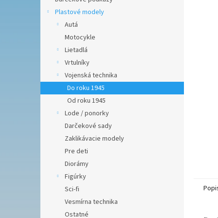
hviezdič
Plastové modely
Autá
Motocykle
Lietadlá
Vrtulníky
Vojenská technika
Do roku 1945
Od roku 1945
Lode / ponorky
Darčekové sady
Zaklikávacie modely
Pre deti
Diorámy
Figúrky
Popi
Sci-fi
Vesmírna technika
Ostatné