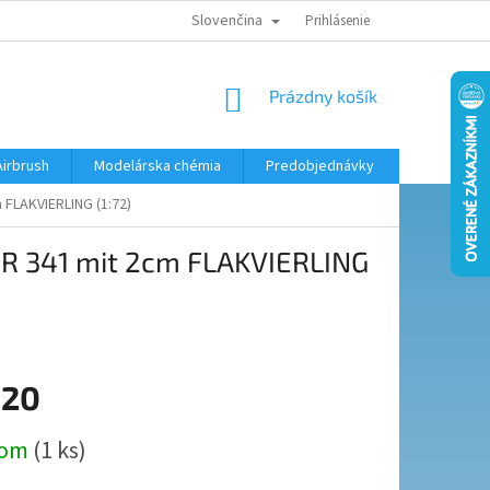
Slovenčina
KONTAKTY
MODELÁRSKY KRÚŽOK
Prihlásenie
NÁKUPNÝ
Prázdny košík
KOŠÍK
Airbrush
Modelárska chémia
Predobjednávky
 FLAKVIERLING (1:72)
R 341 mit 2cm FLAKVIERLING
,20
ová
dom
(1 ks)