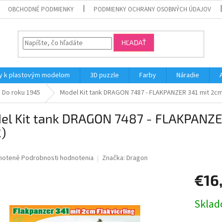
OBCHODNÉ PODMIENKY
PODMIENKY OCHRANY OSOBNÝCH ÚDAJOV
HĽADAŤ
y k plastovým modelom
3D puzzle
Farby
Náradie
Do roku 1945
Model Kit tank DRAGON 7487 - FLAKPANZER 341 mit 2cm
el Kit tank DRAGON 7487 - FLAKPANZE
2)
né
notené
Podrobnosti hodnotenia
Značka:
Dragon
nie
€16
u
Jednotk
Skla
cena: