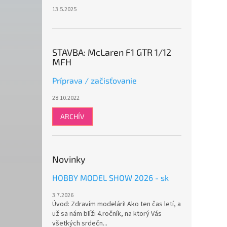
13.5.2025
STAVBA: McLaren F1 GTR 1/12
MFH
Príprava / začisťovanie
28.10.2022
ARCHÍV
Novinky
HOBBY MODEL SHOW 2026 - sk
3.7.2026
Úvod: Zdravím modelári! Ako ten čas letí, a
už sa nám blíži 4.ročník, na ktorý Vás
všetkých srdečn...