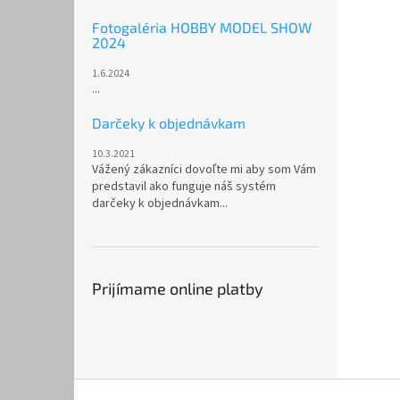
Fotogaléria HOBBY MODEL SHOW
2024
1.6.2024
...
Darčeky k objednávkam
10.3.2021
Vážený zákazníci dovoľte mi aby som Vám
predstavil ako funguje náš systém
darčeky k objednávkam...
Prijímame online platby
Z