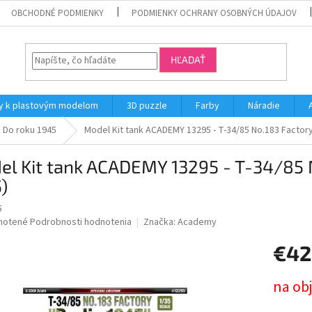
OBCHODNÉ PODMIENKY
PODMIENKY OCHRANY OSOBNÝCH ÚDAJOV
HĽADAŤ
y k plastovým modelom
3D puzzle
Farby
Náradie
Do roku 1945
Model Kit tank ACADEMY 13295 - T-34/85 No.183 Factory 
l Kit tank ACADEMY 13295 - T-34/85 N
5)
5
né
notené
Podrobnosti hodnotenia
Značka:
Academy
nie
€42
u
Jednotk
na ob
cena: