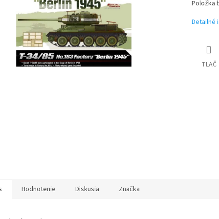
iek.
Položka 
Detailné 
TLAČ
s
Hodnotenie
Diskusia
Značka