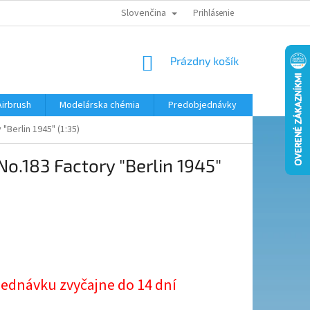
Slovenčina
KONTAKTY
MODELÁRSKY KRÚŽOK
Prihlásenie
NÁKUPNÝ
Prázdny košík
KOŠÍK
Airbrush
Modelárska chémia
Predobjednávky
"Berlin 1945" (1:35)
o.183 Factory "Berlin 1945"
ová
jednávku zvyčajne do 14 dní