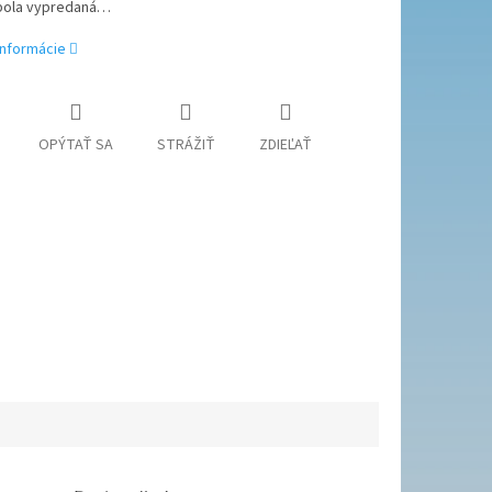
bola vypredaná…
informácie
OPÝTAŤ SA
STRÁŽIŤ
ZDIEĽAŤ