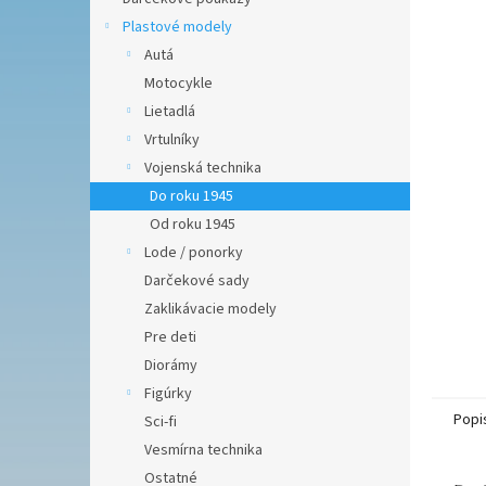
hviezdič
Plastové modely
Autá
Motocykle
Lietadlá
Vrtulníky
Vojenská technika
Do roku 1945
Od roku 1945
Lode / ponorky
Darčekové sady
Zaklikávacie modely
Pre deti
Diorámy
Figúrky
Popi
Sci-fi
Vesmírna technika
Ostatné