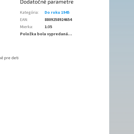
Dodatočné parametre
Kategória
:
Do roku 1945
EAN
:
8809258924654
Mierka
:
1:35
Položka bola vypredaná…
é pre deti