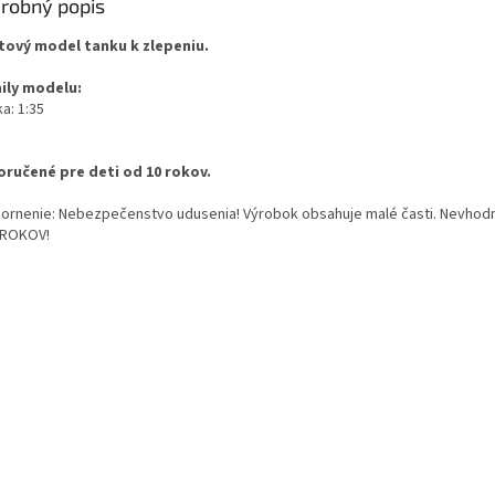
robný popis
tový model tanku k zlepeniu.
ily modelu:
a: 1:35
ručené pre deti od 10 rokov.
ornenie: Nebezpečenstvo udusenia! Výrobok obsahuje malé časti. Nevhodn
 ROKOV!