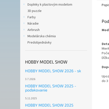
Doplnky k plastovým modelom
Popi
3D puzzle
Farby
Pod
Náradie
Airbrush
Mode
Modelárska chémia
Predobjednávky
Deta
Mierk
Poče
Dĺžk
HOBBY MODEL SHOW
Dopo
HOBBY MODEL SHOW 2026 - sk
Upoz
3.7.2026
do 3
HOBBY MODEL SHOW 2025 -
poďakovanie
5.11.2025
HOBBY MODEL SHOW 2025