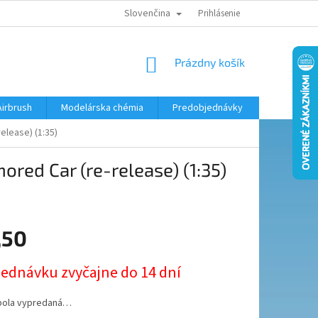
Slovenčina
KONTAKTY
MODELÁRSKY KRÚŽOK
Prihlásenie
NÁKUPNÝ
Prázdny košík
KOŠÍK
Airbrush
Modelárska chémia
Predobjednávky
elease) (1:35)
red Car (re-release) (1:35)
,50
ová
jednávku zvyčajne do 14 dní
bola vypredaná…