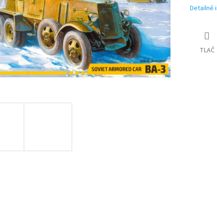
Detailné 
TLAČ