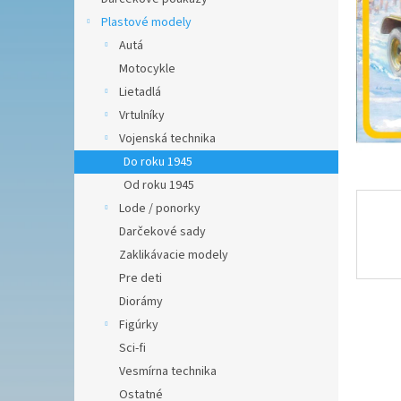
Plastové modely
Autá
Motocykle
Lietadlá
Vrtulníky
Vojenská technika
Do roku 1945
Od roku 1945
Lode / ponorky
Darčekové sady
Zaklikávacie modely
Pre deti
Diorámy
Figúrky
Sci-fi
Vesmírna technika
Ostatné