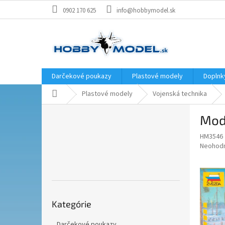
Prejsť
0902 170 625
info@hobbymodel.sk
na
obsah
Darčekové poukazy
Plastové modely
Doplnk
Domov
Plastové modely
Vojenská technika
B
Mode
o
č
HM3546
n
Priemer
Neohod
ý
hodnote
p
produkt
je
a
0,0
n
z
Preskočiť
e
5
Kategórie
kategórie
l
hviezdič
Darčekové poukazy