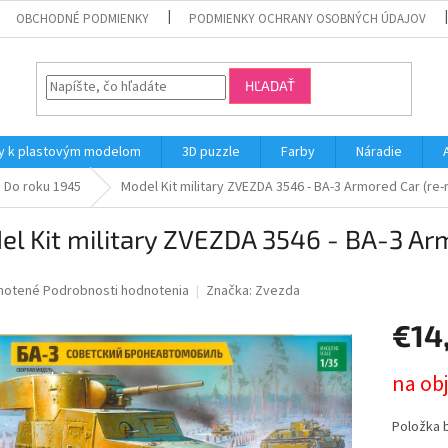
OBCHODNÉ PODMIENKY
PODMIENKY OCHRANY OSOBNÝCH ÚDAJOV
HĽADAŤ
y k plastovým modelom
3D puzzle
Farby
Náradie
Do roku 1945
Model Kit military ZVEZDA 3546 - BA-3 Armored Car (re-r
l Kit military ZVEZDA 3546 - BA-3 Armo
né
notené
Podrobnosti hodnotenia
Značka:
Zvezda
nie
€14
u
Jednotk
na ob
cena:
iek.
Položka 