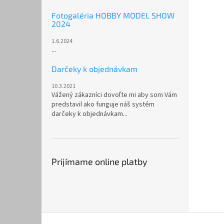
Fotogaléria HOBBY MODEL SHOW
2024
1.6.2024
...
Darčeky k objednávkam
10.3.2021
Vážený zákazníci dovoľte mi aby som Vám
predstavil ako funguje náš systém
darčeky k objednávkam...
Prijímame online platby
Z