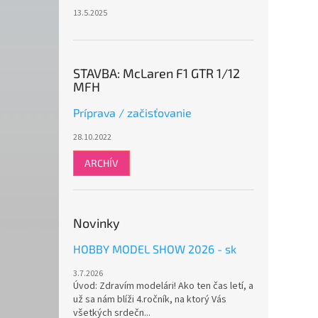
13.5.2025
STAVBA: McLaren F1 GTR 1/12
MFH
Príprava / začisťovanie
28.10.2022
ARCHÍV
Novinky
HOBBY MODEL SHOW 2026 - sk
3.7.2026
Úvod: Zdravím modelári! Ako ten čas letí, a
už sa nám blíži 4.ročník, na ktorý Vás
všetkých srdečn...