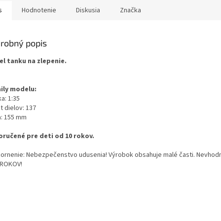
s
Hodnotenie
Diskusia
Značka
robný popis
l tanku na zlepenie.
ily modelu:
a: 1:35
t dielov: 137
a: 155 mm
ručené pre deti od 10 rokov.
ornenie: Nebezpečenstvo udusenia! Výrobok obsahuje malé časti. Nevhodn
 ROKOV!