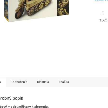
TLAČ
s
Hodnotenie
Diskusia
Značka
robný popis
tový model military k zlepeniu.