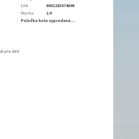
EAN
:
8001283074049
Mierka
:
1:9
Položka bola vypredaná…
é pre deti