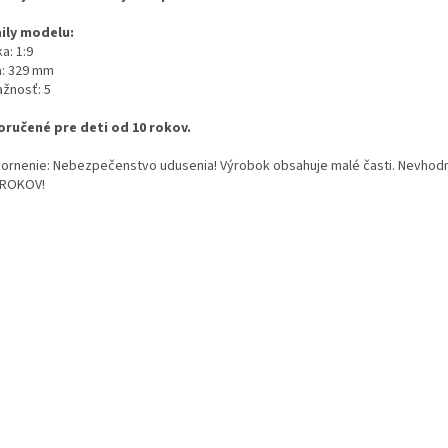
ily modelu:
a: 1:9
a: 329 mm
ažnosť: 5
ručené pre deti od 10 rokov.
ornenie: Nebezpečenstvo udusenia! Výrobok obsahuje malé časti. Nevhodn
 ROKOV!