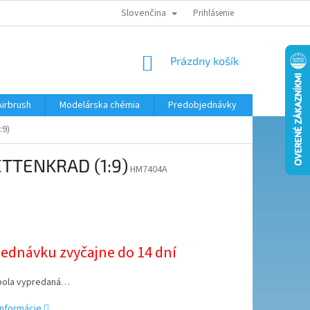
Slovenčina
KONTAKTY
MODELÁRSKY KRÚŽOK
Prihlásenie
NÁKUPNÝ
Prázdny košík
KOŠÍK
Airbrush
Modelárska chémia
Predobjednávky
:9)
KETTENKRAD (1:9)
HM7404A
ová
jednávku zvyčajne do 14 dní
bola vypredaná…
informácie