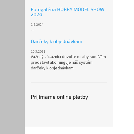
Fotogaléria HOBBY MODEL SHOW
2024
1.6.2024
...
Darčeky k objednávkam
10.3.2021
Vážený zákazníci dovoľte mi aby som Vám
predstavil ako funguje náš systém
darčeky k objednávkam...
Prijímame online platby
Z