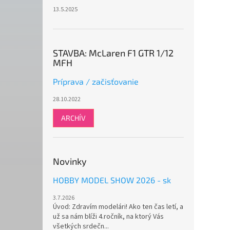
13.5.2025
STAVBA: McLaren F1 GTR 1/12
MFH
Príprava / začisťovanie
28.10.2022
ARCHÍV
Novinky
HOBBY MODEL SHOW 2026 - sk
3.7.2026
Úvod: Zdravím modelári! Ako ten čas letí, a
už sa nám blíži 4.ročník, na ktorý Vás
všetkých srdečn...