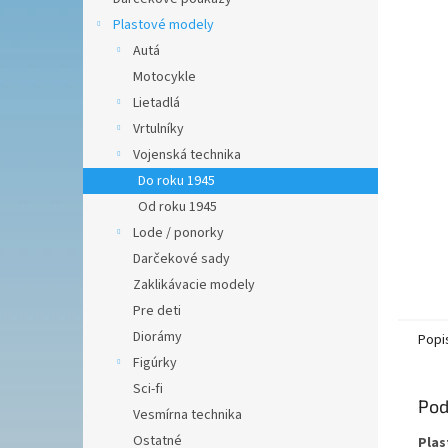
Plastové modely
Autá
Motocykle
Lietadlá
Vrtulníky
Vojenská technika
Do roku 1945
Od roku 1945
Lode / ponorky
Darčekové sady
Zaklikávacie modely
Pre deti
Diorámy
Popi
Figúrky
Sci-fi
Pod
Vesmírna technika
Ostatné
Plas