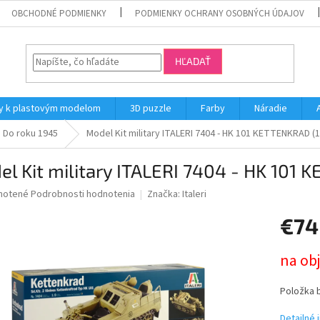
OBCHODNÉ PODMIENKY
PODMIENKY OCHRANY OSOBNÝCH ÚDAJOV
HĽADAŤ
y k plastovým modelom
3D puzzle
Farby
Náradie
Do roku 1945
Model Kit military ITALERI 7404 - HK 101 KETTENKRAD (1
l Kit military ITALERI 7404 - HK 101 
né
notené
Podrobnosti hodnotenia
Značka:
Italeri
nie
€74
u
Jednotk
na ob
cena:
iek.
Položka 
Detailné 