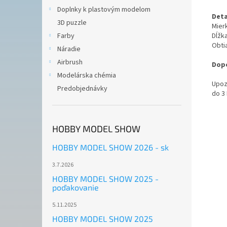
Doplnky k plastovým modelom
Deta
3D puzzle
Mierk
Dĺžk
Farby
Obti
Náradie
Airbrush
Dopo
Modelárska chémia
Upoz
Predobjednávky
do 3
HOBBY MODEL SHOW
HOBBY MODEL SHOW 2026 - sk
3.7.2026
HOBBY MODEL SHOW 2025 -
poďakovanie
5.11.2025
HOBBY MODEL SHOW 2025