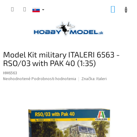
Prejsť
NÁKUP
na
obsah
KOŠÍK
Model Kit military ITALERI 6563 -
RSO/03 with PAK 40 (1:35)
HM6563
Priemerné
Neohodnotené
Podrobnosti hodnotenia
Značka:
Italeri
hodnotenie
produktu
je
0,0
z
5
hviezdičiek.