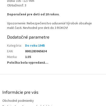
Dĺžka: 105 - 127 mm
Obtiažnosť: 3
Doporučené pre deti od 10 rokov.
Upozornenie: Nebezpečenstvo udusenia! Výrobok obsahuje
malé časti. Nevhodné pre deti do 3 ROKOV!
Dodatočné parametre
Kategória
:
Do roku 1945
EAN
:
8001283065634
Mierka
:
1:35
Položka bola vypredaná…
Z
á
p
ä
Informácie pre vás
t
Obchodné podmienky
i