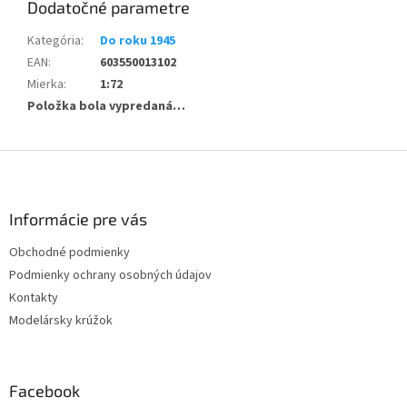
Dodatočné parametre
Kategória
:
Do roku 1945
EAN
:
603550013102
Mierka
:
1:72
Položka bola vypredaná…
Z
á
p
ä
Informácie pre vás
t
Obchodné podmienky
i
Podmienky ochrany osobných údajov
e
Kontakty
Modelársky krúžok
Facebook