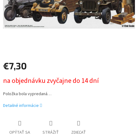
€7,30
Jednotková
na objednávku zvyčajne do 14 dní
cena:
Položka bola vypredaná…
Detailné informácie
OPÝTAŤ SA
STRÁŽIŤ
ZDIEĽAŤ