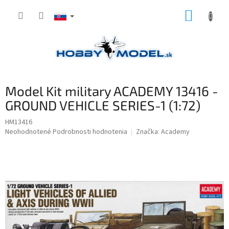
Prejsť
NÁKUP
na
obsah
KOŠÍK
Model Kit military ACADEMY 13416 -
GROUND VEHICLE SERIES-1 (1:72)
HM13416
Priemerné
Neohodnotené
Podrobnosti hodnotenia
Značka:
Academy
hodnotenie
produktu
je
0,0
z
5
hviezdičiek.