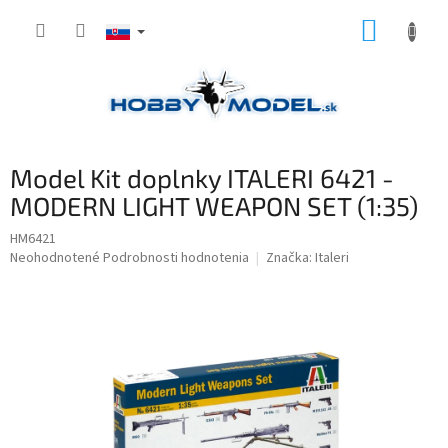
Prejsť
NÁKUP
na
obsah
KOŠÍK
Model Kit doplnky ITALERI 6421 -
MODERN LIGHT WEAPON SET (1:35)
HM6421
Priemerné
Neohodnotené
Podrobnosti hodnotenia
Značka:
Italeri
hodnotenie
produktu
je
0,0
z
5
hviezdičiek.