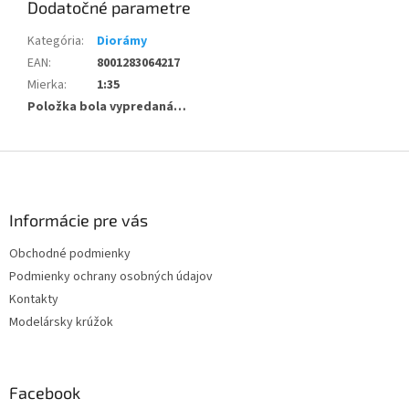
Dodatočné parametre
Kategória
:
Diorámy
EAN
:
8001283064217
Mierka
:
1:35
Položka bola vypredaná…
Z
á
p
ä
Informácie pre vás
t
Obchodné podmienky
i
Podmienky ochrany osobných údajov
e
Kontakty
Modelársky krúžok
Facebook