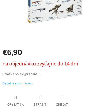
€6,90
Jednotková
na objednávku zvyčajne do 14 dní
cena:
Položka bola vypredaná…
Detailné informácie
OPÝTAŤ SA
STRÁŽIŤ
ZDIEĽAŤ