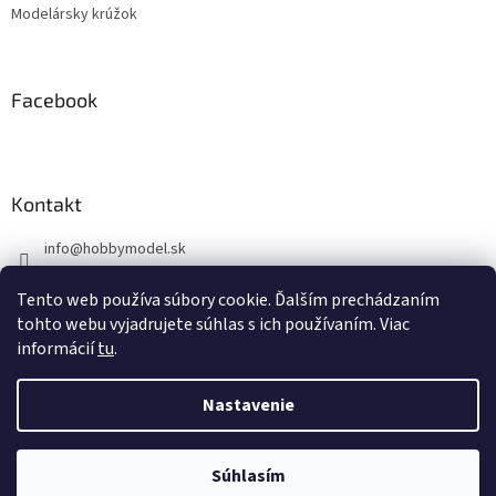
Modelársky krúžok
Facebook
Kontakt
info
@
hobbymodel.sk
0902 170 625
Tento web používa súbory cookie. Ďalším prechádzaním
https://www.facebook.com/skhobbymodel
tohto webu vyjadrujete súhlas s ich používaním. Viac
informácií
tu
.
Nastavenie
Vytvoril Shoptet
Súhlasím
Copyright 2026
hobbymodel.sk
. Všetky práva vyhradené.