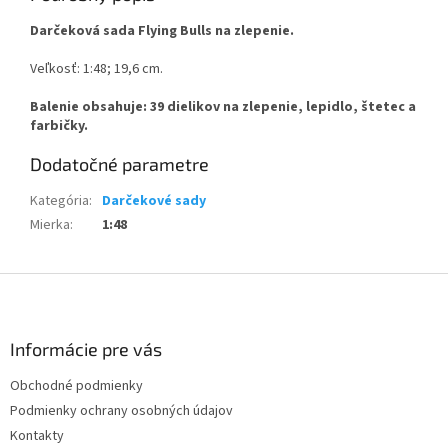
Darčeková sada Flying Bulls na zlepenie.
Veľkosť: 1:48; 19,6 cm.
B
alenie obsahuje: 39 dielikov na zlepenie, lepidlo, štetec a
farbičky.
Dodatočné parametre
Kategória
:
Darčekové sady
Mierka
:
1:48
Z
á
p
ä
Informácie pre vás
t
Obchodné podmienky
i
Podmienky ochrany osobných údajov
e
Kontakty