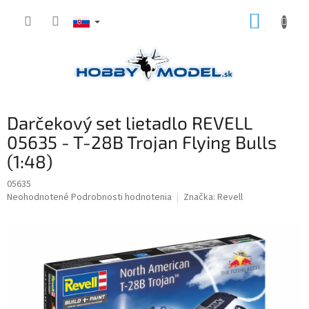
Prejsť
NÁKUP
na
obsah
KOŠÍK
Darčekový set lietadlo REVELL
05635 - T-28B Trojan Flying Bulls
(1:48)
05635
Priemerné
Neohodnotené
Podrobnosti hodnotenia
Značka:
Revell
hodnotenie
produktu
je
0,0
z
5
hviezdičiek.