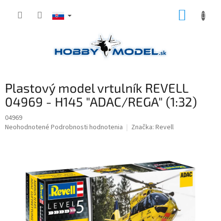
Prejsť
NÁKUP
na
obsah
KOŠÍK
Plastový model vrtulník REVELL
04969 - H145 "ADAC/REGA" (1:32)
04969
Priemerné
Neohodnotené
Podrobnosti hodnotenia
Značka:
Revell
hodnotenie
produktu
je
0,0
z
5
hviezdičiek.