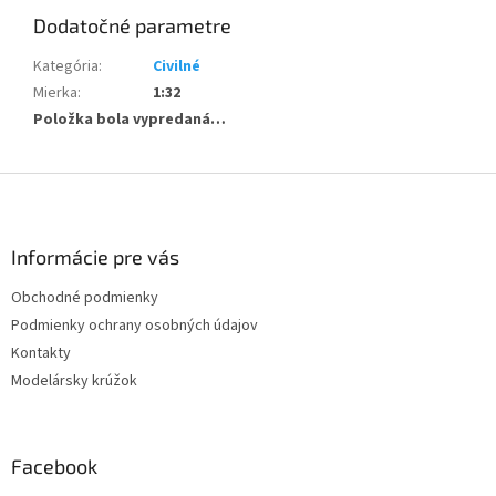
Dodatočné parametre
Kategória
:
Civilné
Mierka
:
1:32
Položka bola vypredaná…
Z
á
p
ä
Informácie pre vás
t
Obchodné podmienky
i
Podmienky ochrany osobných údajov
e
Kontakty
Modelársky krúžok
Facebook