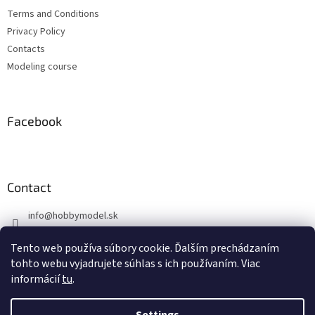
e
Terms and Conditions
r
Privacy Policy
Contacts
Modeling course
Facebook
Contact
info
@
hobbymodel.sk
0902 170 625
Tento web používa súbory cookie. Ďalším prechádzaním
https://www.facebook.com/hobbymodel.sk
tohto webu vyjadrujete súhlas s ich používaním. Viac
informácií
tu
.