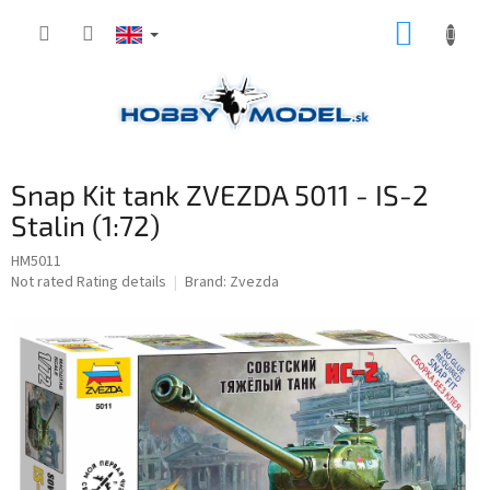
Skip
SHOPP
to
content
CART
Snap Kit tank ZVEZDA 5011 - IS-2
Stalin (1:72)
HM5011
The
Not rated
Rating details
Brand:
Zvezda
average
product
rating
is
0,0
out
of
5
stars.