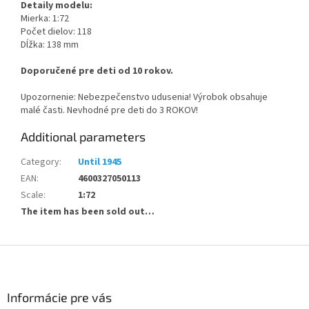
Detaily modelu:
Mierka: 1:72
Počet dielov: 118
Dĺžka: 138 mm
Doporučené pre deti od 10 rokov.
Upozornenie: Nebezpečenstvo udusenia! Výrobok obsahuje
malé časti. Nevhodné pre deti do 3 ROKOV!
Additional parameters
Category
:
Until 1945
EAN
:
4600327050113
Scale
:
1:72
The item has been sold out…
F
o
o
t
Informácie pre vás