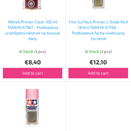
f
p
r
o
Metall Primer Clear 100 ml
Fine Surface Primer L Oxide Red
d
TAMIYA 87061 - Podkladový
180ml TAMIYA 87160 -
u
priehľadný nástrek na kovové
Podkladová farba oxidovaná
diely
červená
c
t
In Stock
(3 pcs)
In Stock
(2 pcs)
s
€8,40
€12,10
Add to cart
Add to cart