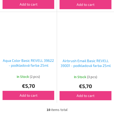
Add to cart
Add to cart
Aqua Color Basic REVELL 39622
Airbrush Email Basic REVELL
- podkladová farba 25ml
39001 - podkladová farba 25ml
In Stock
(2 pcs)
In Stock
(3 pcs)
€5,70
€5,70
Add to cart
Add to cart
10
items total
L