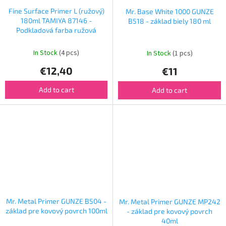
Fine Surface Primer L (ružový)
Mr. Base White 1000 GUNZE
180ml TAMIYA 87146 -
B518 - základ biely 180 ml
Podkladová farba ružová
In Stock
(4 pcs)
In Stock
(1 pcs)
€12,40
€11
Add to cart
Add to cart
Mr. Metal Primer GUNZE B504 -
Mr. Metal Primer GUNZE MP242
základ pre kovový povrch 100ml
- základ pre kovový povrch
40ml