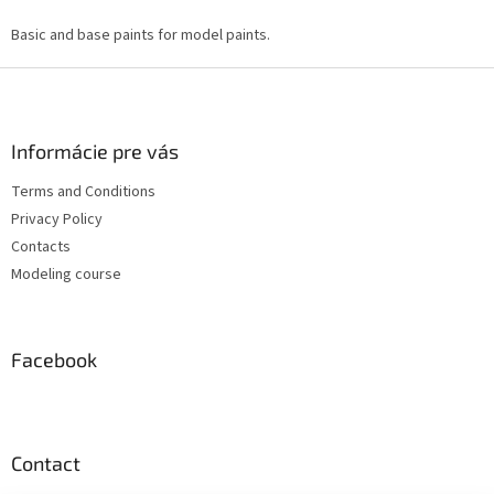
i
s
Basic and base paints for model paints.
t
i
F
n
o
g
o
c
t
Informácie pre vás
o
e
n
Terms and Conditions
r
t
Privacy Policy
r
o
Contacts
l
Modeling course
s
Facebook
Contact