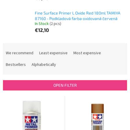
Fine Surface Primer L Oxide Red 180ml TAMIYA
87160 - Podkladová farba oxidovaná červená
In Stock
(2 pcs)
€12,10
P
r
We recommend
Least expensive
Most expensive
o
d
Bestsellers
Alphabetically
u
c
t
OPEN FILTER
s
o
L
r
i
t
s
i
t
n
o
g