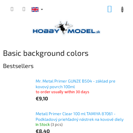
Skip
SHOPP
to
content
CART
Basic background colors
Bestsellers
Mr. Metal Primer GUNZE B504 - základ pre
kovový povrch 100ml
to order usually within 30 days
€9,10
Metall Primer Clear 100 ml TAMIYA 87061 -
Podkladový priehľadný nástrek na kovové diely
In Stock
(3 pcs)
€8,40