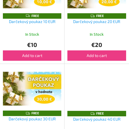
f
p
r
FREE
F
FREE
F
o
R
R
Darčekový poukaz 10 EUR
Darčekový poukaz 20 EUR
E
E
d
E
E
u
In Stock
In Stock
c
€10
€20
t
s
Add to cart
Add to cart
FREE
F
FREE
F
R
R
Darčekový poukaz 30 EUR
Darčekový poukaz 40 EUR
E
E
E
E