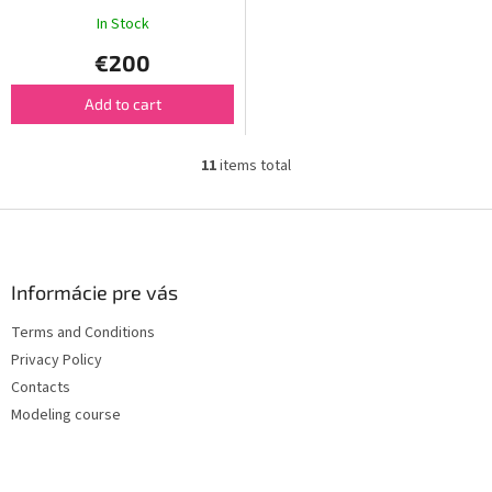
In Stock
€200
Add to cart
11
items total
L
i
s
F
t
o
i
o
n
t
Informácie pre vás
g
e
c
Terms and Conditions
r
o
Privacy Policy
n
t
Contacts
r
Modeling course
o
l
s