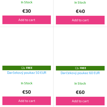
In Stock
In Stock
€30
€40
Add to cart
Add to cart
FREE
F
FREE
F
R
R
Darčekový poukaz 50 EUR
Darčekový poukaz 60 EUR
E
E
E
E
In Stock
In Stock
€50
€60
Add to cart
Add to cart