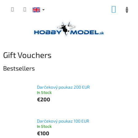
Skip
SHOPP
to
content
CART
Gift Vouchers
Bestsellers
Darčekový poukaz 200 EUR
In Stock
€200
Darčekový poukaz 100 EUR
In Stock
€100