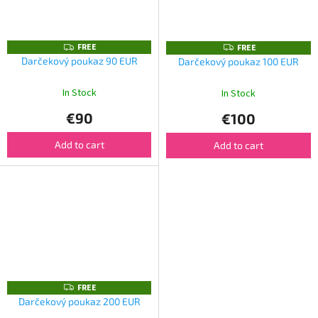
FREE
F
FREE
F
R
R
Darčekový poukaz 90 EUR
Darčekový poukaz 100 EUR
E
E
E
E
In Stock
In Stock
€90
€100
Add to cart
Add to cart
FREE
F
R
Darčekový poukaz 200 EUR
E
E