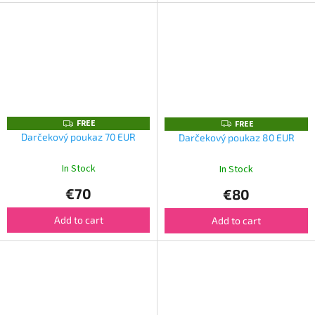
FREE
F
FREE
F
R
R
Darčekový poukaz 70 EUR
Darčekový poukaz 80 EUR
E
E
E
E
In Stock
In Stock
€70
€80
Add to cart
Add to cart